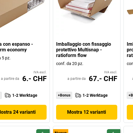
a con espanso -
Imballaggio con fissaggio
Im
form economy
protettivo Multisnap -
pr
ratioform flow
ra
 5 pz.
conf. da 20 pz.
con
IVA escl.
IVA escl.
6.- CHF
67.- CHF
a partire da
a partire da
1-2 Werktage
1-2 Werktage
+Bonus
+B
ostra 24 varianti
Mostra 12 varianti
Nuovo