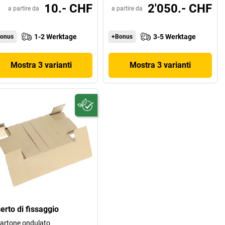
10.- CHF
2'050.- CHF
a partire da
a partire da
1-2 Werktage
3-5 Werktage
onus
+Bonus
Mostra 3 varianti
Mostra 3 varianti
erto di fissaggio
cartone ondulato