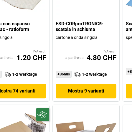
a con espanso
ESD-CORproTRONIC®
Sc
ac - ratioform
scatola in schiuma
ant
singola
cartone a onda singola
sp
IVA escl.
IVA escl.
1.20 CHF
4.80 CHF
artire da
a partire da
+B
1-2 Werktage
1-2 Werktage
+Bonus
ostra 74 varianti
Mostra 9 varianti