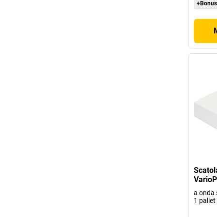
+Bonus
Scatol
VarioP
a onda s
1 pallet