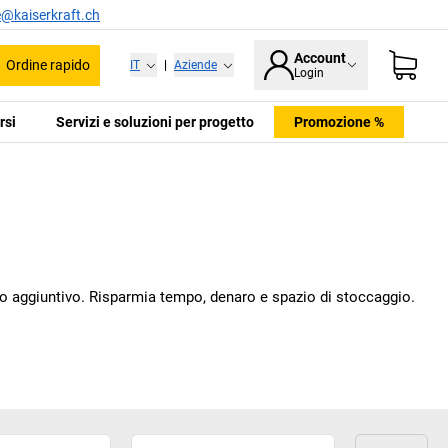
e@kaiserkraft.ch
Account
Ordine rapido
IT
|
Aziende
Login
rsi
Servizi e soluzioni per progetto
Promozione %
gio aggiuntivo. Risparmia tempo, denaro e spazio di stoccaggio.