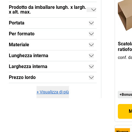
Prodotto da imballare lungh. x largh.
x alt. max.
Portata
Per formato
Scatol
Materiale
ratio
Lunghezza interna
conf. da
Larghezza interna
Prezzo lordo
+
Visualizza di più
+Bonus
M
Nuovo