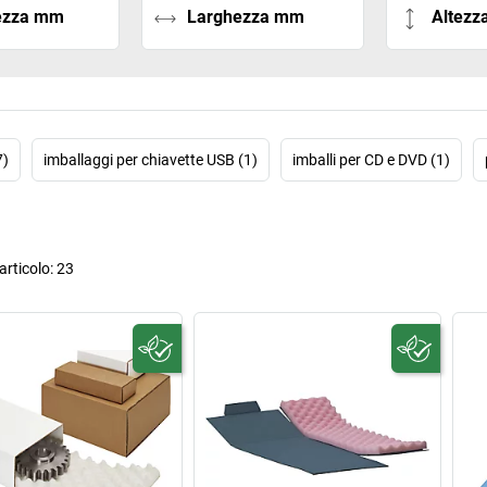
ezza mm
Larghezza mm
Altez
7)
imballaggi per chiavette USB (1)
imballi per CD e DVD (1)
rticolo:
23