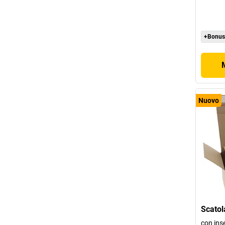
+Bonus
Nuovo
Scatol
con inse