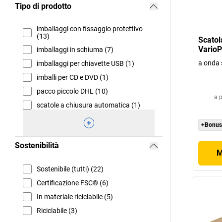
Tipo di prodotto
imballaggi con fissaggio protettivo
(13)
Scatol
VarioP
imballaggi in schiuma (7)
a onda 
imballaggi per chiavette USB (1)
imballi per CD e DVD (1)
pacco piccolo DHL (10)
a p
scatole a chiusura automatica (1)
+Bonus
Sostenibilità
M
Sostenibile (tutti) (22)
Certificazione FSC® (6)
In materiale riciclabile (5)
Riciclabile (3)