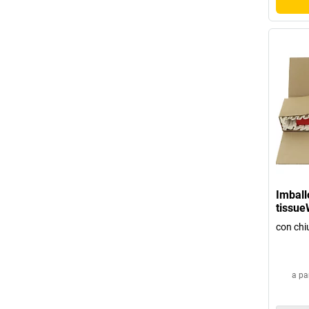
Imball
tissu
con chi
a pa