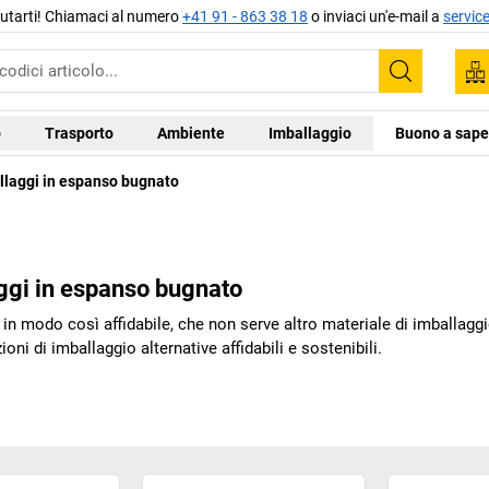
aiutarti! Chiamaci al numero
+41 91 - 863 38 18
o inviaci un'e-mail a
servic
Trova
o
Trasporto
Ambiente
Imballaggio
Buono a sape
allaggi in espanso bugnato
aggi in espanso bugnato
e in modo così affidabile, che non serve altro materiale di imballag
ni di imballaggio alternative affidabili e sostenibili.