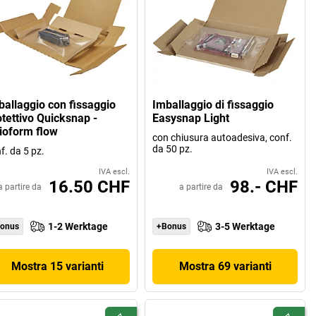
ballaggio con fissaggio
Imballaggio di fissaggio
otettivo Quicksnap -
Easysnap Light
tioform flow
con chiusura autoadesiva, conf.
da 50 pz.
f. da 5 pz.
IVA escl.
IVA escl.
16.50 CHF
98.- CHF
a partire da
a partire da
1-2 Werktage
3-5 Werktage
onus
+Bonus
Mostra 15 varianti
Mostra 69 varianti