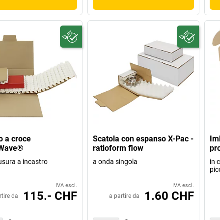
o a croce
Scatola con espanso X-Pac -
Im
eWave®
ratioform flow
pro
usura a incastro
a onda singola
in 
pic
IVA escl.
IVA escl.
115.- CHF
1.60 CHF
rtire da
a partire da