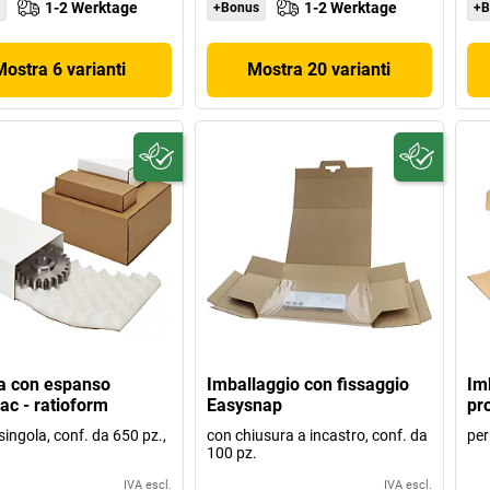
1-2 Werktage
1-2 Werktage
+Bonus
+B
Mostra 6 varianti
Mostra 20 varianti
a con espanso
Imballaggio con fissaggio
Im
ac - ratioform
Easysnap
pro
ingola, conf. da 650 pz.,
con chiusura a incastro, conf. da
per
100 pz.
IVA escl.
IVA escl.