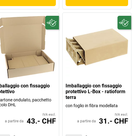
ballaggio con fissaggio
Imballaggio con fissaggio
tettivo
protettivo L-Box - ratioform
terra
cartone ondulato, pacchetto
colo DHL
con foglio in fibra modellata
IVA escl.
IVA escl.
43.- CHF
31.- CHF
a partire da
a partire da