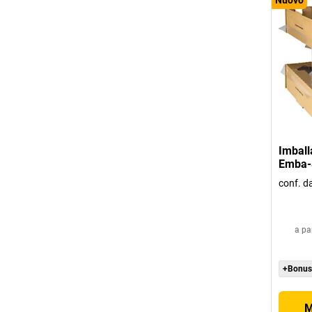
Imbal
Emba-
conf. d
a pa
+Bonus
M