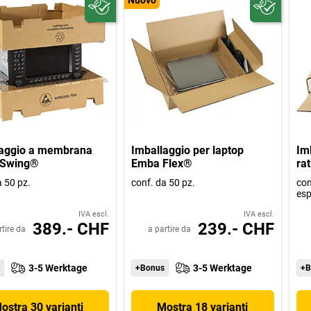
laggio a membrana
Imballaggio per laptop
Imb
Swing®
Emba Flex®
ra
a 50 pz.
conf. da 50 pz.
con
es
IVA escl.
IVA escl.
389.- CHF
239.- CHF
rtire da
a partire da
3-5 Werktage
3-5 Werktage
+Bonus
+B
ostra 30 varianti
Mostra 18 varianti