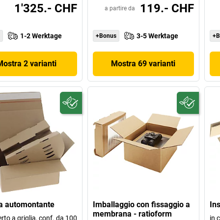
1'325.- CHF
119.- CHF
a partire da
1-2 Werktage
3-5 Werktage
+Bonus
+B
Mostra 2 varianti
Mostra 69 varianti
a automontante
Imballaggio con fissaggio a
Ins
membrana - ratioform
rto a griglia, conf. da 100
in 