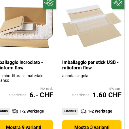
allaggio incrociato -
Imballaggio per stick USB -
tioform flow
ratioform flow
 imbottitura in materiale
a onda singola
panso
IVA escl.
IVA escl.
6.- CHF
1.60 CHF
a partire da
a partire da
1-2 Werktage
1-2 Werktage
onus
+Bonus
Mostra 9 varianti
Mostra 3 varianti