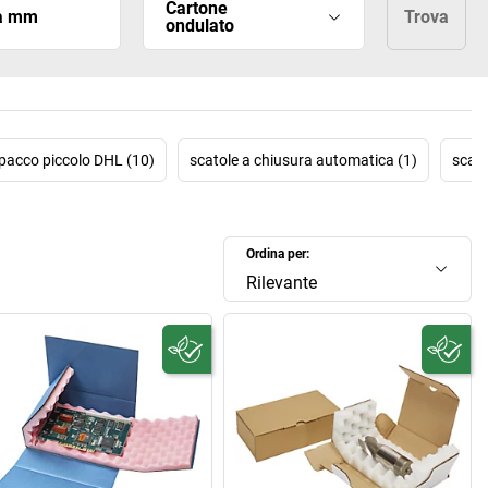
Cartone
za mm
Trova
ondulato
Bit
pacco piccolo DHL (10)
scatole a chiusura automatica (1)
scato
Ordina per:
Rilevante