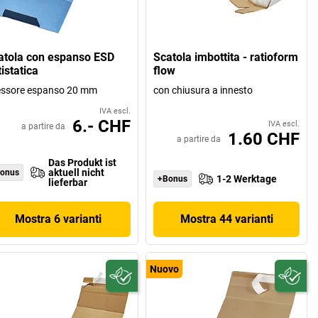
atola con espanso ESD
Scatola imbottita - ratioform
istatica
flow
essore espanso 20 mm
con chiusura a innesto
IVA escl.
6.- CHF
IVA escl.
a partire da
1.60 CHF
a partire da
Das Produkt ist
aktuell nicht
onus
1-2 Werktage
+Bonus
lieferbar
Mostra 6 varianti
Mostra 44 varianti
Nuovo