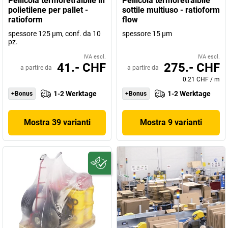
Pellicola termoretraibile in
Pellicola termoretraibile
polietilene per pallet -
sottile multiuso - ratioform
ratioform
flow
spessore 125 µm, conf. da 10
spessore 15 µm
pz.
IVA escl.
IVA escl.
41.- CHF
275.- CHF
a partire da
a partire da
0.21 CHF
/
m
1-2 Werktage
1-2 Werktage
+Bonus
+Bonus
Mostra 39 varianti
Mostra 9 varianti