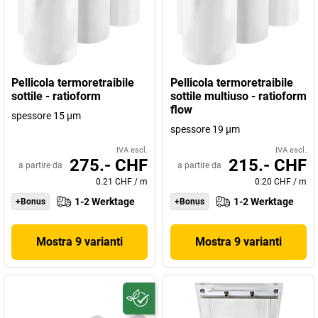
Pellicola termoretraibile
Pellicola termoretraibile
sottile - ratioform
sottile multiuso - ratioform
flow
spessore 15 µm
spessore 19 µm
IVA escl.
IVA escl.
275.- CHF
215.- CHF
a partire da
a partire da
0.21 CHF
/
m
0.20 CHF
/
m
1-2 Werktage
1-2 Werktage
+Bonus
+Bonus
Mostra 9 varianti
Mostra 9 varianti