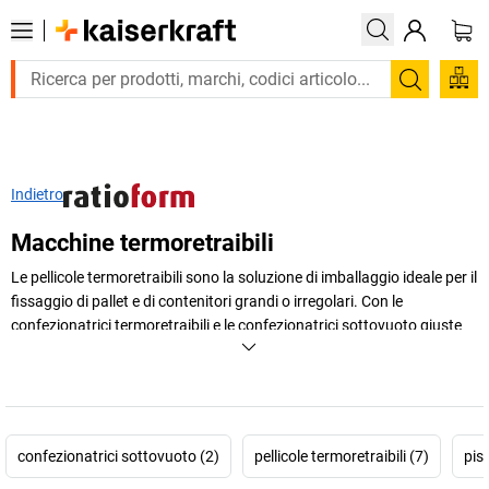
Trova
Indietro
Macchine termoretraibili
Le pellicole termoretraibili sono la soluzione di imballaggio ideale per il
fissaggio di pallet e di contenitori grandi o irregolari. Con le
confezionatrici termoretraibili e le confezionatrici sottovuoto giuste
puoi andare sul sicuro. Nel nostro assortimento trovi anche le
pellicole adatte.
+
Visualizza di più
confezionatrici sottovuoto (2)
pellicole termoretraibili (7)
pis