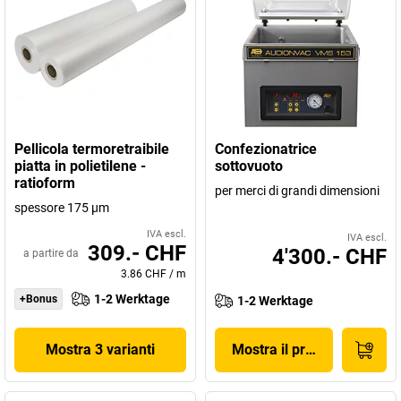
Pellicola termoretraibile
Confezionatrice
piatta in polietilene -
sottovuoto
ratioform
per merci di grandi dimensioni
spessore 175 µm
IVA escl.
IVA escl.
309.- CHF
4'300.- CHF
a partire da
3.86 CHF
/
m
1-2 Werktage
+Bonus
1-2 Werktage
Mostra 3 varianti
Mostra il prodotto