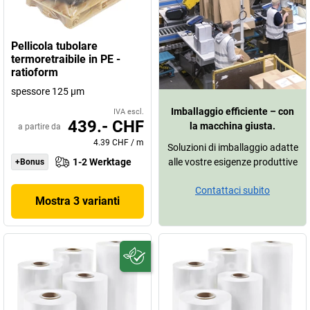
Pellicola tubolare
termoretraibile in PE -
ratioform
spessore 125 µm
Imballaggio efficiente – con
IVA escl.
439.- CHF
la macchina giusta.
a partire da
4.39 CHF
/
m
Soluzioni di imballaggio adatte
1-2 Werktage
alle vostre esigenze produttive
+Bonus
Contattaci subito
Mostra 3 varianti