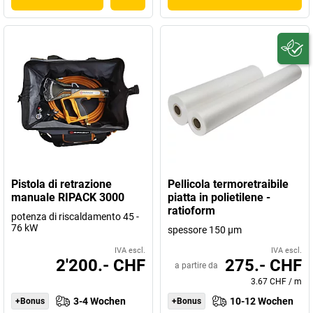
Pistola di retrazione
Pellicola termoretraibile
manuale RIPACK 3000
piatta in polietilene -
ratioform
potenza di riscaldamento 45 -
76 kW
spessore 150 µm
IVA escl.
IVA escl.
2'200.- CHF
275.- CHF
a partire da
3.67 CHF
/
m
3-4 Wochen
10-12 Wochen
+Bonus
+Bonus