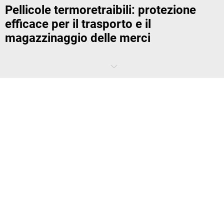
Pellicole termoretraibili: protezione
efficace per il trasporto e il
magazzinaggio delle merci
Se i prodotti sono protetti bene, arrivano meglio a destinazione: le
pellicole termoretraibili
sono la soluzione di imballaggio migliore per
il
fissaggio di pallet
e per contenitori grandi o irregolari. Quando
sono esposte al calore, le pellicole di plastica flessibili si contraggono
e quindi aderiscono particolarmente bene. In questo modo,
proteggono efficacemente dai danni le merci trasportate
. Scopri da
kaiserkraft
pellicole termoretraibili di alta qualità disponibili in diversi
formati: da
pellicole lisce a fodere termoretraibili in PE
.
I vantaggi delle pellicole termoretraibili