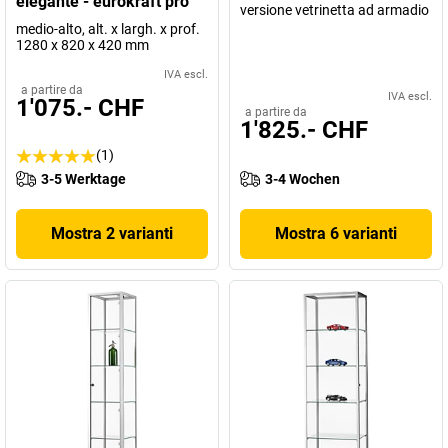
elegante - eurokraft pro
versione vetrinetta ad armadio
medio-alto, alt. x largh. x prof.
1280 x 820 x 420 mm
IVA escl.
a partire da
IVA escl.
1'075.- CHF
a partire da
1'825.- CHF
(1)
3-5 Werktage
3-4 Wochen
Mostra 2 varianti
Mostra 6 varianti