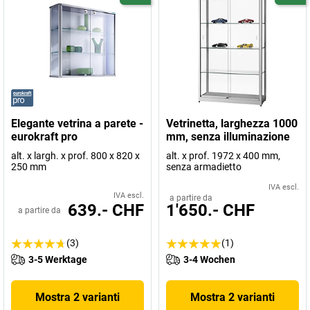
Elegante vetrina a parete -
Vetrinetta, larghezza 1000
eurokraft pro
mm, senza illuminazione
alt. x largh. x prof. 800 x 820 x
alt. x prof. 1972 x 400 mm,
250 mm
senza armadietto
IVA escl.
IVA escl.
a partire da
639.- CHF
1'650.- CHF
a partire da
(3)
(1)
3-5 Werktage
3-4 Wochen
Mostra 2 varianti
Mostra 2 varianti