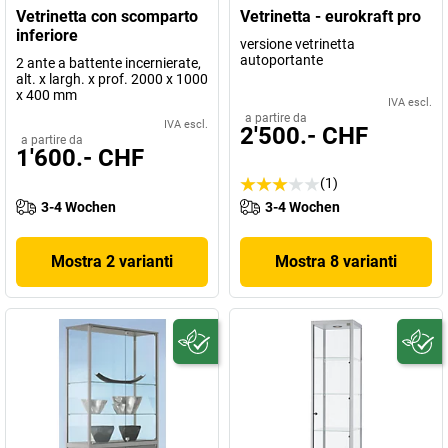
Vetrinetta con scomparto
Vetrinetta - eurokraft pro
inferiore
versione vetrinetta
autoportante
2 ante a battente incernierate,
alt. x largh. x prof. 2000 x 1000
x 400 mm
IVA escl.
a partire da
IVA escl.
2'500.- CHF
a partire da
1'600.- CHF
(1)
3-4 Wochen
3-4 Wochen
Mostra 2 varianti
Mostra 8 varianti