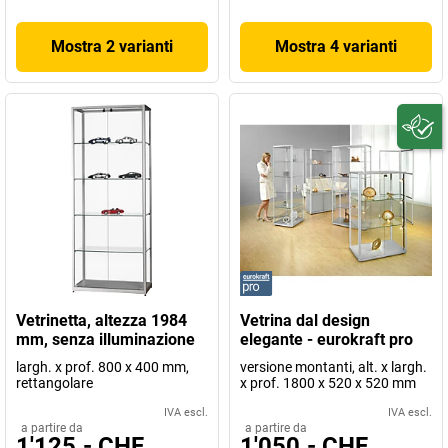
Mostra 2 varianti
Mostra 4 varianti
Vetrinetta, altezza 1984
Vetrina dal design
mm, senza illuminazione
elegante - eurokraft pro
largh. x prof. 800 x 400 mm,
versione montanti, alt. x largh.
rettangolare
x prof. 1800 x 520 x 520 mm
IVA escl.
IVA escl.
a partire da
a partire da
1'125.- CHF
1'050.- CHF