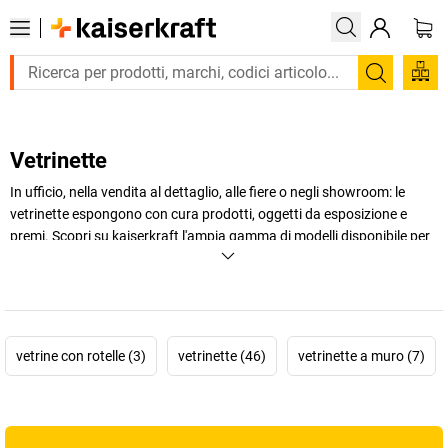
Trova
Vetrinette
In ufficio, nella vendita al dettaglio, alle fiere o negli showroom: le
vetrinette espongono con cura prodotti, oggetti da esposizione e
premi. Scopri su
kaiserkraft
l'ampia gamma di modelli disponibile per
la tua attività: dall'ordinata vetrinetta per ufficio alla vetrinetta di
vendita in vetro, fino al pratico bancone vetrina con cassetto
aggiuntivo.
+
Visualizza di più
vetrine con rotelle (3)
vetrinette (46)
vetrinette a muro (7)