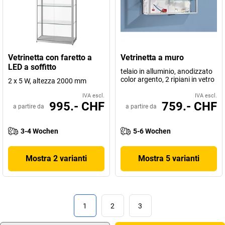
Vetrinetta con faretto a
Vetrinetta a muro
LED a soffitto
telaio in alluminio, anodizzato
color argento, 2 ripiani in vetro
2 x 5 W, altezza 2000 mm
IVA escl.
IVA escl.
995.- CHF
759.- CHF
a partire da
a partire da
3-4 Wochen
5-6 Wochen
Mostra 2 varianti
Mostra 5 varianti
1
2
3