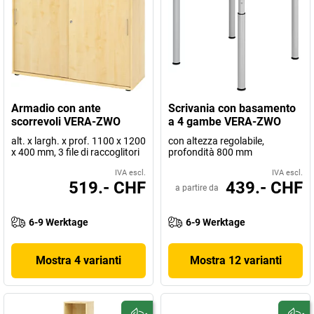
Armadio con ante
Scrivania con basamento
scorrevoli VERA-ZWO
a 4 gambe VERA-ZWO
alt. x largh. x prof. 1100 x 1200
con altezza regolabile,
x 400 mm, 3 file di raccoglitori
profondità 800 mm
IVA escl.
IVA escl.
519.- CHF
439.- CHF
a partire da
6-9 Werktage
6-9 Werktage
Mostra 4 varianti
Mostra 12 varianti