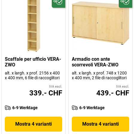
Scaffale per ufficio VERA-
Armadio con ante
ZWO
scorrevoli VERA-ZWO
alt. x largh. x prof. 2156 x 400
alt. x largh. x prof. 748 x 1200
x 400 mm, 6 file di raccoglitori
x 400 mm, 2 file di raccoglitori
IVA escl.
IVA escl.
339.- CHF
439.- CHF
6-9 Werktage
6-9 Werktage
Mostra 4 varianti
Mostra 4 varianti