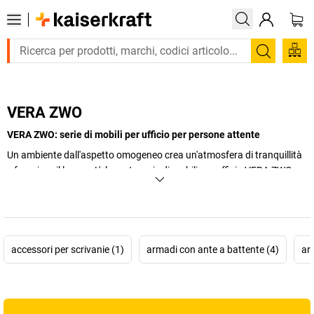
Trova
VERA ZWO
VERA ZWO: serie di mobili per ufficio per persone attente
Un ambiente dall'aspetto omogeneo crea un'atmosfera di tranquillità
e favorisce il lavoro. L'elegante serie di mobili per ufficio VERA ZWO
semplifica l'allestimento del tuo ufficio, e anche il tuo budget ne sarà
felice.
+
Visualizza di più
accessori per scrivanie (1)
armadi con ante a battente (4)
ar