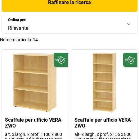
Raffinare la ricerca
Ordina per:
Rilevante
Numero articolo:
14
Scaffale per ufficio VERA-
Scaffale per ufficio VERA-
ZWO
ZWO
alt. x largh. x prof. 1100 x 800
alt. x largh. x prof. 2156 x 800