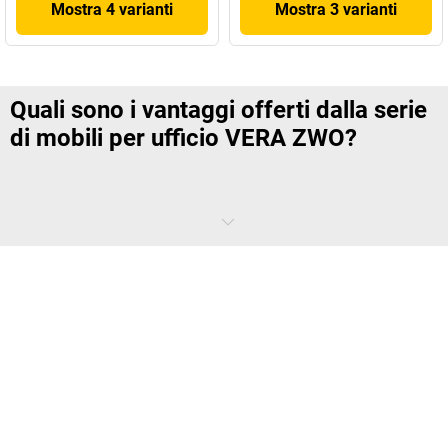
Mostra 4 varianti
Mostra 3 varianti
Quali sono i vantaggi offerti dalla serie
di mobili per ufficio VERA ZWO?
Lunghe ricerche e abbinamenti complicati? Siamo a tua disposizione
per semplificare l'arredamento dell'ufficio. Ti offriamo delle
serie di
mobili per ufficio
per ogni budget e ogni esigenza. VERA ZWO fa parte
delle serie base e offre i mobili per ufficio più importanti a un prezzo
eccellente. VERA ZWO si concentra su funzionalità e aspetto:
materiali di alta qualità, decorazioni piacevoli e una struttura robusta
danno vita a una serie di mobili dalle varianti volutamente ridotte. La
linea VERA ZWO si concentra su cassettiere con rotelle, scrivanie,
armadi archivio e scaffali, senza che il moderno comfort lavorativo
passi mai in secondo piano. Infatti la serie base VERA ZWO offre
anche scrivanie regolabili in altezza e armadi archivio con serratura