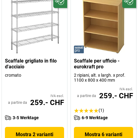
Scaffale grigliato in filo
Scaffale per ufficio -
d'acciaio
eurokraft pro
cromato
2 ripiani, alt. x largh. x prof.
1100 x 800 x 400 mm
IVA escl.
259.- CHF
a partire da
IVA escl.
259.- CHF
a partire da
(1)
3-5 Werktage
6-9 Werktage
Mostra 2 varianti
Mostra 6 varianti