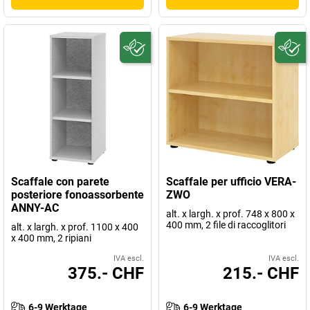
Scaffale con parete
Scaffale per ufficio VERA-
posteriore fonoassorbente
ZWO
ANNY-AC
alt. x largh. x prof. 748 x 800 x
400 mm, 2 file di raccoglitori
alt. x largh. x prof. 1100 x 400
x 400 mm, 2 ripiani
IVA escl.
IVA escl.
375.- CHF
215.- CHF
6-9 Werktage
6-9 Werktage