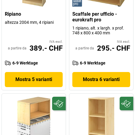
Ripiano
Scaffale per ufficio -
eurokraft pro
altezza 2004 mm, 4 ripiani
1 ripiano, alt. x largh. x prof.
748 x 800 x 400 mm
IVA escl.
IVA escl.
389.- CHF
295.- CHF
a partire da
a partire da
6-9 Werktage
6-9 Werktage
Mostra 5 varianti
Mostra 6 varianti