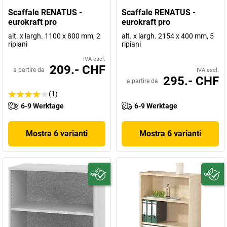
Scaffale RENATUS -
Scaffale RENATUS -
eurokraft pro
eurokraft pro
alt. x largh. 1100 x 800 mm, 2
alt. x largh. 2154 x 400 mm, 5
ripiani
ripiani
IVA escl.
209.- CHF
a partire da
IVA escl.
295.- CHF
a partire da
(1)
6-9 Werktage
6-9 Werktage
Mostra 6 varianti
Mostra 6 varianti