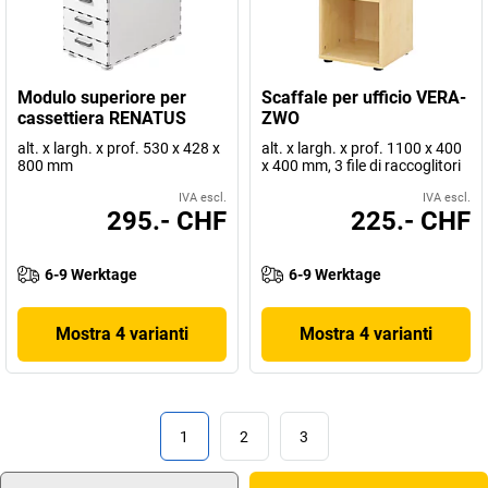
Modulo superiore per
Scaffale per ufficio VERA-
cassettiera RENATUS
ZWO
alt. x largh. x prof. 530 x 428 x
alt. x largh. x prof. 1100 x 400
800 mm
x 400 mm, 3 file di raccoglitori
IVA escl.
IVA escl.
295.- CHF
225.- CHF
6-9 Werktage
6-9 Werktage
Mostra 4 varianti
Mostra 4 varianti
1
2
3