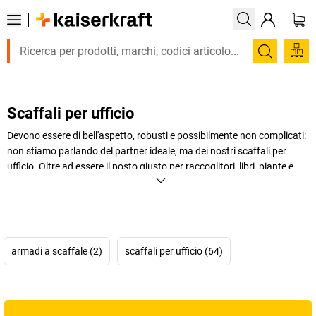
Trova
Scaffali per ufficio
Devono essere di bell'aspetto, robusti e possibilmente non complicati:
non stiamo parlando del partner ideale, ma dei nostri scaffali per
ufficio. Oltre ad essere il posto giusto per raccoglitori, libri, piante e
altri oggetti di decorazione, arricchiscono il tuo ufficio e sono perfetti
anche come divisori.
+
Visualizza di più
armadi a scaffale (2)
scaffali per ufficio (64)