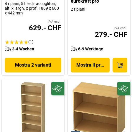
eurokraft pro
4 ripiani, 5 file di raccoglitori,
alt. x largh. x prof. 1869 x 600
2 ripiani
x 442 mm
IVA escl.
629.- CHF
IVA escl.
279.- CHF
(1)
3-4 Wochen
6-9 Werktage
Mostra 2 varianti
Mostra il prodotto