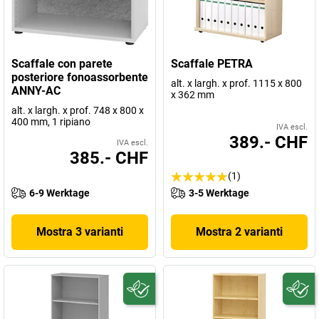
Scaffale con parete
Scaffale PETRA
posteriore fonoassorbente
alt. x largh. x prof. 1115 x 800
ANNY-AC
x 362 mm
alt. x largh. x prof. 748 x 800 x
400 mm, 1 ripiano
IVA escl.
389.- CHF
IVA escl.
385.- CHF
(1)
6-9 Werktage
3-5 Werktage
Mostra 3 varianti
Mostra 2 varianti