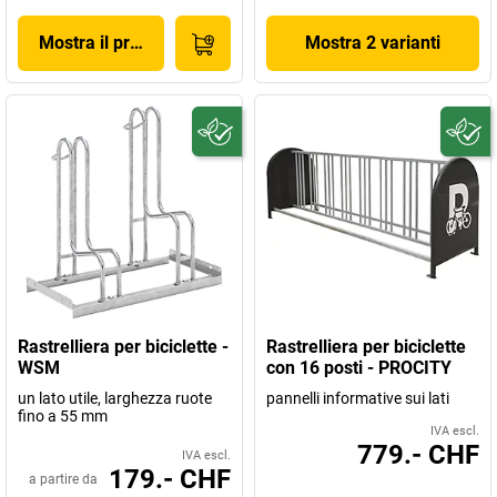
Mostra il prodotto
Mostra 2 varianti
Rastrelliera per biciclette -
Rastrelliera per biciclette
WSM
con 16 posti - PROCITY
un lato utile, larghezza ruote
pannelli informative sui lati
fino a 55 mm
IVA escl.
779.- CHF
IVA escl.
179.- CHF
a partire da