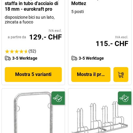
staffa in tubo d'acciaio di
Mottez
18 mm - eurokraft pro
5 posti
disposizione bici su un lato,
zincata a fuoco
IVA escl.
129.- CHF
a partire da
IVA escl.
115.- CHF
(52)
3-5 Werktage
3-5 Werktage
Mostra 5 varianti
Mostra il prodotto