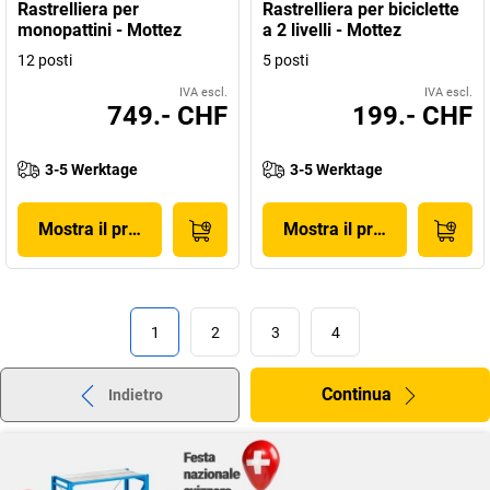
Rastrelliera per
Rastrelliera per biciclette
monopattini - Mottez
a 2 livelli - Mottez
12 posti
5 posti
IVA escl.
IVA escl.
749.- CHF
199.- CHF
3-5 Werktage
3-5 Werktage
Mostra il prodotto
Mostra il prodotto
1
2
3
4
Continua
Indietro