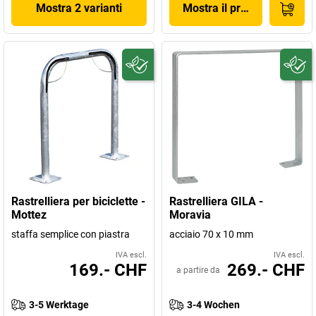
Mostra 2 varianti
Mostra il prodotto
Rastrelliera per biciclette -
Rastrelliera GILA -
Mottez
Moravia
staffa semplice con piastra
acciaio 70 x 10 mm
IVA escl.
IVA escl.
169.- CHF
269.- CHF
a partire da
3-5 Werktage
3-4 Wochen