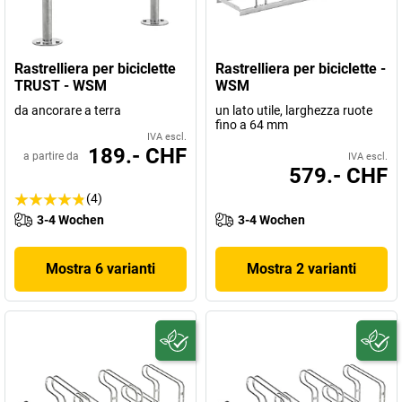
Rastrelliera per biciclette
Rastrelliera per biciclette -
TRUST - WSM
WSM
da ancorare a terra
un lato utile, larghezza ruote
fino a 64 mm
IVA escl.
189.- CHF
a partire da
IVA escl.
579.- CHF
(4)
3-4 Wochen
3-4 Wochen
Mostra 6 varianti
Mostra 2 varianti