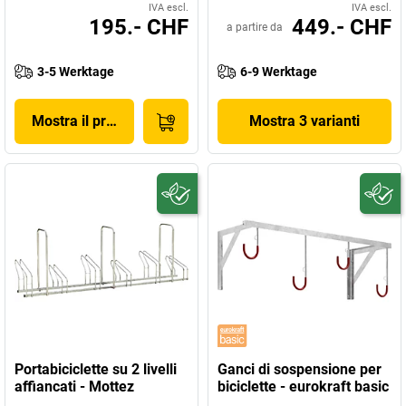
IVA escl.
IVA escl.
195.- CHF
449.- CHF
a partire da
3-5 Werktage
6-9 Werktage
Mostra il prodotto
Mostra 3 varianti
Portabiciclette su 2 livelli
Ganci di sospensione per
affiancati - Mottez
biciclette - eurokraft basic