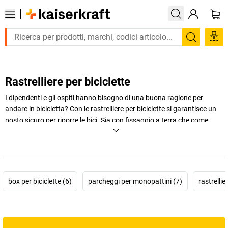
Trova
Rastrelliere per biciclette
I dipendenti e gli ospiti hanno bisogno di una buona ragione per
andare in bicicletta? Con le rastrelliere per biciclette si garantisce un
posto sicuro per riporre le bici. Sia con fissaggio a terra che come
parcheggio a muro o a scomparsa, su
kaiserkraft
troverai rastrelliere
per biciclette certificate ADFC per una o più bici, oppure come box per
tenere i mezzi al coperto. Una soluzione sicura e non ingombrante per
l’azienda.
box per biciclette (6)
parcheggi per monopattini (7)
rastrellie
+
Visualizza di più