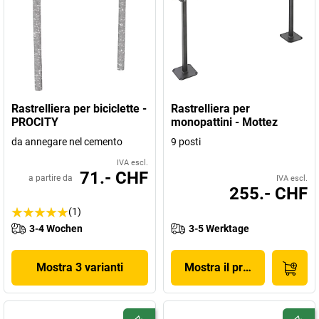
Rastrelliera per biciclette -
Rastrelliera per
PROCITY
monopattini - Mottez
da annegare nel cemento
9 posti
IVA escl.
71.- CHF
a partire da
IVA escl.
255.- CHF
(1)
3-4 Wochen
3-5 Werktage
Mostra 3 varianti
Mostra il prodotto