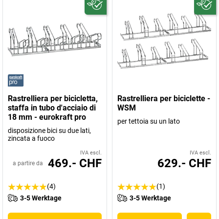
Rastrelliera per bicicletta,
Rastrelliera per biciclette -
staffa in tubo d'acciaio di
WSM
18 mm - eurokraft pro
per tettoia su un lato
disposizione bici su due lati,
zincata a fuoco
IVA escl.
IVA escl.
469.- CHF
629.- CHF
a partire da
(4)
(1)
3-5 Werktage
3-5 Werktage