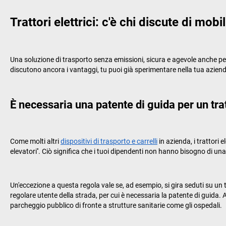
Trattori elettrici: c'è chi discute di mob
Una soluzione di trasporto senza emissioni, sicura e agevole anche per i 
discutono ancora i vantaggi, tu puoi già sperimentare nella tua azienda 
È necessaria una patente di guida per un trat
Come molti altri
dispositivi di trasporto e carrelli
in azienda, i trattori 
elevatori''. Ciò significa che i tuoi dipendenti non hanno bisogno di un
Un'eccezione a questa regola vale se, ad esempio, si gira seduti su un 
regolare utente della strada, per cui è necessaria la patente di guida.
parcheggio pubblico di fronte a strutture sanitarie come gli ospedali.