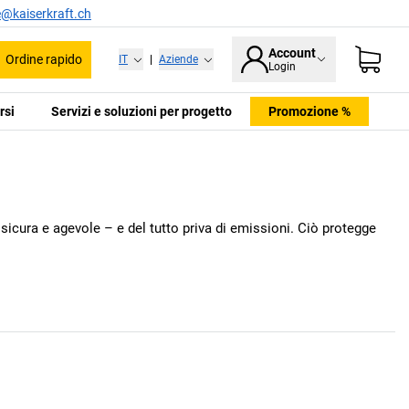
e@kaiserkraft.ch
Account
Ordine rapido
IT
|
Aziende
Login
rsi
Servizi e soluzioni per progetto
Promozione %
è sicura e agevole – e del tutto priva di emissioni. Ciò protegge