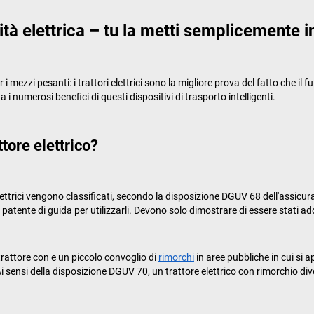
ilità elettrica – tu la metti semplicemente i
mezzi pesanti: i trattori elettrici sono la migliore prova del fatto che il f
i numerosi benefici di questi dispositivi di trasporto intelligenti.
tore elettrico?
elettrici vengono classificati, secondo la disposizione DGUV 68 dell'assicura
a patente di guida per utilizzarli. Devono solo dimostrare di essere stati a
trattore con e un piccolo convoglio di
rimorchi
in aree pubbliche in cui si a
 Ai sensi della disposizione DGUV 70, un trattore elettrico con rimorchio 