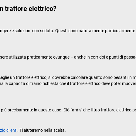
n trattore elettrico?
spingere e soluzioni con seduta. Questi sono naturalmente particolarment
ssere utilizzata praticamente ovunque – anche in corridoi e punti di passa
ceglie un trattore elettrico, si dovrebbe calcolare quanto sono pesanti in m
mina la capacità di traino richiesta che il trattore elettrico deve poter muov
 più precisamente in questo caso. Ciò farà sì che il tuo trattore elettrico
zio clienti
. Ti aiuteremo nella scelta.