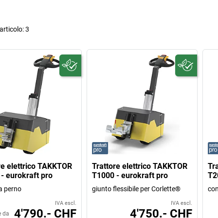
rticolo:
3
re elettrico TAKKTOR
Trattore elettrico TAKKTOR
Tr
- eurokraft pro
T1000 - eurokraft pro
T2
a perno
giunto flessibile per Corlette®
con
IVA escl.
IVA escl.
4'790.- CHF
4'750.- CHF
e da