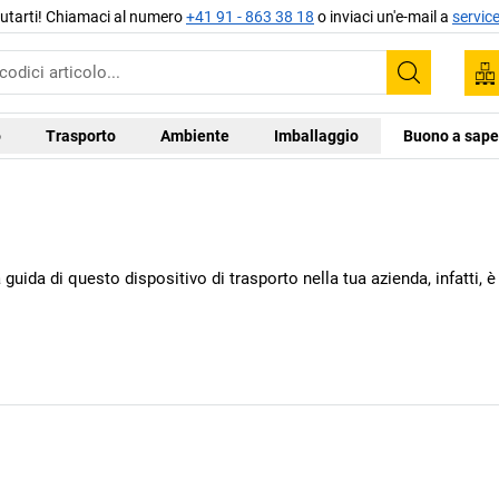
aiutarti! Chiamaci al numero
+41 91 - 863 38 18
o inviaci un'e-mail a
servic
Trova
o
Trasporto
Ambiente
Imballaggio
Buono a sape
 guida di questo dispositivo di trasporto nella tua azienda, infatti, 