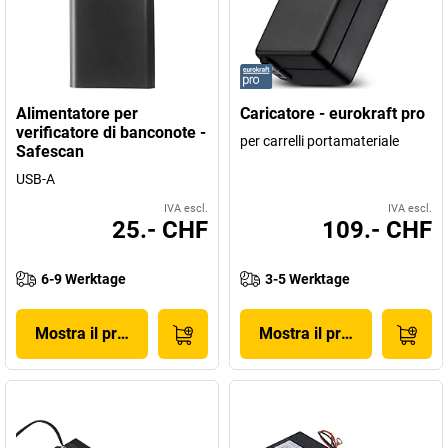
Alimentatore per
Caricatore - eurokraft pro
verificatore di banconote -
per carrelli portamateriale
Safescan
USB-A
IVA escl.
IVA escl.
25.- CHF
109.- CHF
6-9 Werktage
3-5 Werktage
Mostra il prodotto
Mostra il prodotto