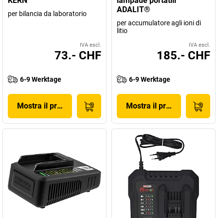
KERN
lampade portatili
ADALIT®
per bilancia da laboratorio
per accumulatore agli ioni di
litio
IVA escl.
IVA escl.
73.- CHF
185.- CHF
6-9 Werktage
6-9 Werktage
Mostra il prodotto
Mostra il prodotto