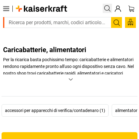
Trova
Caricabatterie, alimentatori
Per la ricarica basta pochissimo tempo: caricabatterie e alimentatori
rendono rapidamente pronto all'uso ogni dispositivo senza cavo. Nel
nostro shop trovi caricabatterie rapidi, alimentatori e caricatori
universali per batterie ricaricabili. Per maggiori informazioni, continua
a leggere.
+
Visualizza di più
accessori per apparecchi di verifica/contadenaro (1)
alimentatori