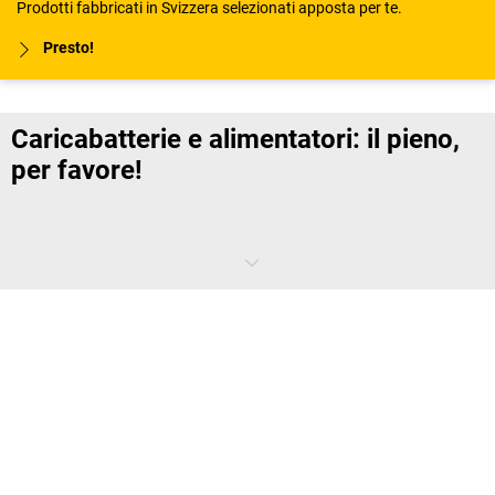
Prodotti fabbricati in Svizzera selezionati apposta per te.
Presto!
Caricabatterie e alimentatori: il pieno,
per favore!
Prima o poi, anche la batteria più potente deve essere ricaricata. Ma
anche in questo settore la tecnologia non si ferma: i moderni
alimentatori diventano sempre più veloci, efficienti ed economici.
Che differenza c'è tra un caricabatterie e un
alimentatore?