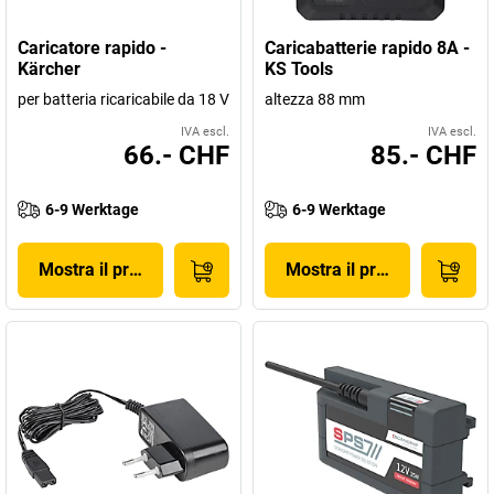
Caricatore rapido -
Caricabatterie rapido 8A -
Kärcher
KS Tools
per batteria ricaricabile da 18 V
altezza 88 mm
IVA escl.
IVA escl.
66.- CHF
85.- CHF
6-9 Werktage
6-9 Werktage
Mostra il prodotto
Mostra il prodotto