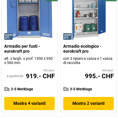
Armadio per fusti -
Armadio ecologico -
eurokraft pro
eurokraft pro
alt. x largh. x prof. 1950 x 950
con 3 ripiani a vasca e 1 vasca
x 500 mm
di raccolta
IVA escl.
IVA escl.
919.- CHF
995.- CHF
a partire da
3-5 Werktage
3-5 Werktage
Mostra 4 varianti
Mostra 2 varianti