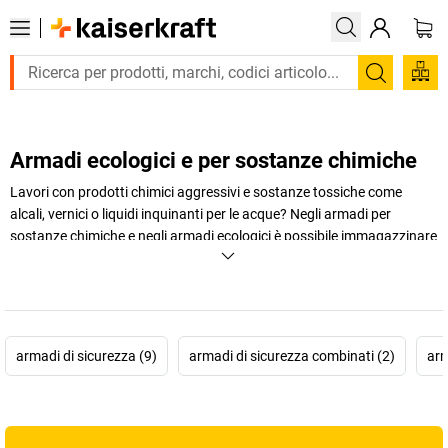
Trova
Armadi ecologici e per sostanze chimiche
Lavori con prodotti chimici aggressivi e sostanze tossiche come
alcali, vernici o liquidi inquinanti per le acque? Negli armadi per
sostanze chimiche e negli armadi ecologici è possibile immagazzinare
sostanze pericolose in modo sicuro e in conformità alle normative
vigenti. Scegli l'allestimento aziendale adatto alla la tua gestione dei
materiali pericolosi su
kaiserkraft
!
+
Visualizza di più
armadi di sicurezza (9)
armadi di sicurezza combinati (2)
arm