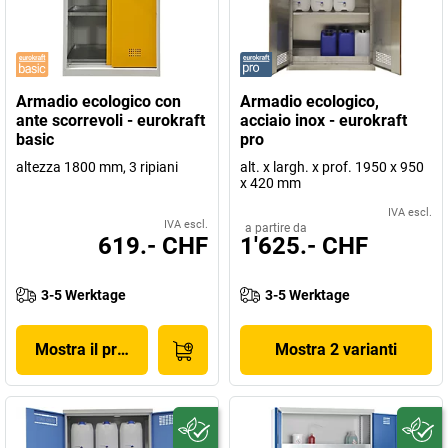
Armadio ecologico con
Armadio ecologico,
ante scorrevoli - eurokraft
acciaio inox - eurokraft
basic
pro
altezza 1800 mm, 3 ripiani
alt. x largh. x prof. 1950 x 950
x 420 mm
IVA escl.
IVA escl.
a partire da
619.- CHF
1'625.- CHF
3-5 Werktage
3-5 Werktage
Mostra il prodotto
Mostra 2 varianti