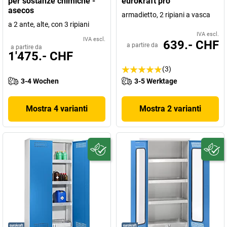
per sostanze chimiche -
eurokraft pro
asecos
armadietto, 2 ripiani a vasca
a 2 ante, alte, con 3 ripiani
IVA escl.
IVA escl.
639.- CHF
a partire da
a partire da
1'475.- CHF
(3)
3-4 Wochen
3-5 Werktage
Mostra 4 varianti
Mostra 2 varianti