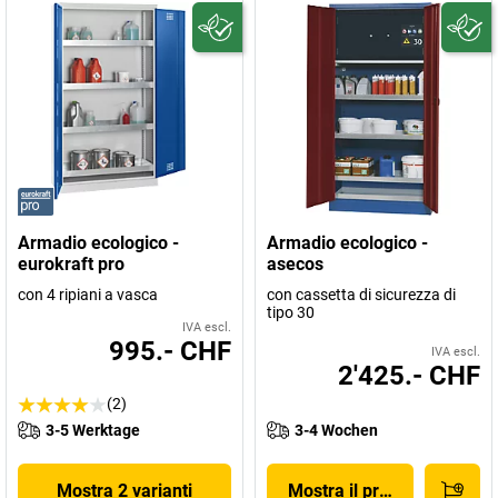
Armadio ecologico -
Armadio ecologico -
eurokraft pro
asecos
con 4 ripiani a vasca
con cassetta di sicurezza di
tipo 30
IVA escl.
995.- CHF
IVA escl.
2'425.- CHF
(2)
3-5 Werktage
3-4 Wochen
Mostra 2 varianti
Mostra il prodotto