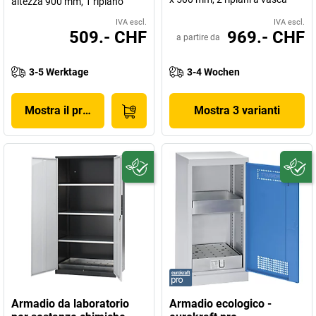
altezza 900 mm, 1 ripiano
IVA escl.
IVA escl.
509.- CHF
969.- CHF
a partire da
3-5 Werktage
3-4 Wochen
Mostra il prodotto
Mostra 3 varianti
Armadio da laboratorio
Armadio ecologico -