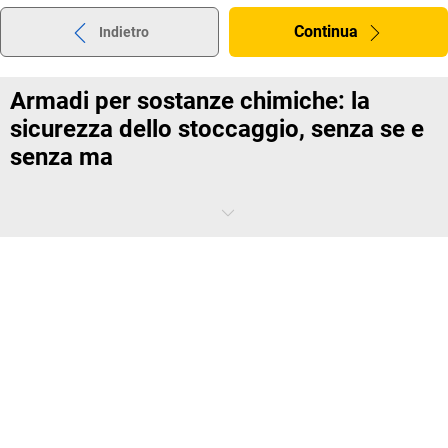
Continua
Indietro
Armadi per sostanze chimiche: la
sicurezza dello stoccaggio, senza se e
senza ma
Anche senza aver letto le tante direttive e leggi a riguardo, va da sé
che in azienda i prodotti chimici debbano essere immagazzinati con
particolare accuratezza e in modo sicuro. Questo vale soprattutto se
vuoi conservare in spazi di lavoro sostanze pericolose corrosive,
inquinanti per le acque o velenose, così da permetterne ai tuoi
collaboratori l'accesso diretto. In questo caso, gli armadi per
sostanze chimiche di
kaiserkraft
sono la soluzione più sicura e più a
norma.