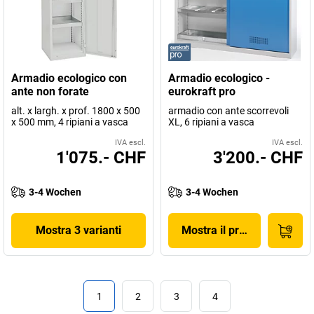
Armadio ecologico con
Armadio ecologico -
ante non forate
eurokraft pro
alt. x largh. x prof. 1800 x 500
armadio con ante scorrevoli
x 500 mm, 4 ripiani a vasca
XL, 6 ripiani a vasca
IVA escl.
IVA escl.
1'075.- CHF
3'200.- CHF
3-4 Wochen
3-4 Wochen
Mostra 3 varianti
Mostra il prodotto
1
2
3
4