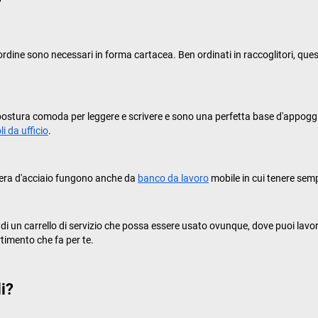
?
i d'ordine sono necessari in forma cartacea. Ben ordinati in raccoglitori,
postura comoda per leggere e scrivere e sono una perfetta base d'appoggio 
li da ufficio
.
amiera d'acciaio fungono anche da
banco da lavoro
mobile in cui tenere semp
 di un carrello di servizio che possa essere usato ovunque, dove puoi lavo
rtimento che fa per te.
li?