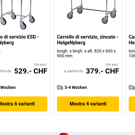
o di servizio ESD -
Carrello di servizio, zincato -
Car
Nyberg
HelgeNyberg
He
i
lungh. x largh. x alt. 820 x 600 x
lun
900 mm
10
IVA escl.
IVA escl.
529.- CHF
379.- CHF
rtire da
a partire da
 Wochen
3-4 Wochen
Mostra 6 varianti
Mostra 4 varianti