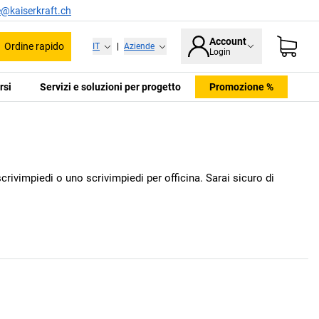
e@kaiserkraft.ch
Account
Ordine rapido
IT
|
Aziende
Login
rsi
Servizi e soluzioni per progetto
Promozione %
crivimpiedi o uno scrivimpiedi per officina. Sarai sicuro di