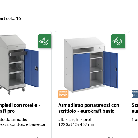
rticolo:
16
piedi con rotelle -
Armadietto portattrezzi con
Scr
aft pro
scrittoio - eurokraft basic
eu
to da armadio
alt. x largh. x prof.
1 a
ezzi, scrittoio e base con
1220x915x457 mm