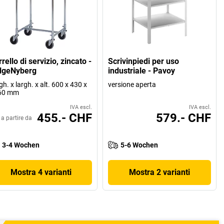
rello di servizio, zincato -
Scrivinpiedi per uso
lgeNyberg
industriale - Pavoy
gh. x largh. x alt. 600 x 430 x
versione aperta
60 mm
IVA escl.
IVA escl.
455.- CHF
579.- CHF
a partire da
3-4 Wochen
5-6 Wochen
Mostra 4 varianti
Mostra 2 varianti