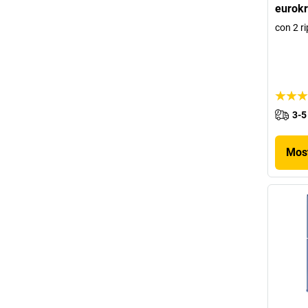
eurokr
con 2 ri
3-5
Most