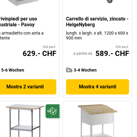
rivinpiedi per uso
Carrello di servizio, zincato -
ustriale - Pavoy
HelgeNyberg
 armadietto con anta a
lungh. x largh. x alt. 1200 x 600 x
tente
900 mm
IVA escl.
IVA escl.
629.- CHF
589.- CHF
a partire da
5-6 Wochen
3-4 Wochen
Mostra 2 varianti
Mostra 4 varianti