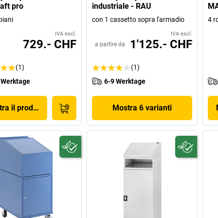
aft pro
industriale - RAU
M
piani
con 1 cassetto sopra l'armadio
4 r
IVA escl.
IVA escl.
729.- CHF
1'125.- CHF
a partire da
(1)
(1)
 Werktage
6-9 Werktage
ra il prodotto
Mostra 6 varianti