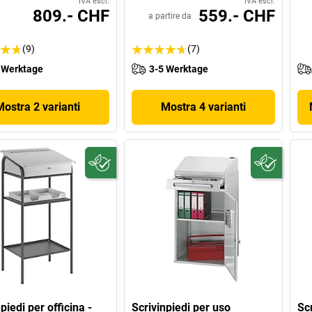
IVA escl.
IVA escl.
809.- CHF
559.- CHF
a partire da
(9)
(7)
 Werktage
3-5 Werktage
Mostra 2 varianti
Mostra 4 varianti
piedi per officina -
Scrivinpiedi per uso
Scr