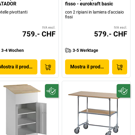
ATADOR
fisso - eurokraft basic
otelle pivottanti
con 2 ripiani in lamiera d'acciaio
fissi
IVA escl.
IVA escl.
759.- CHF
579.- CHF
3-4 Wochen
3-5 Werktage
Mostra il prodotto
Mostra il prodotto