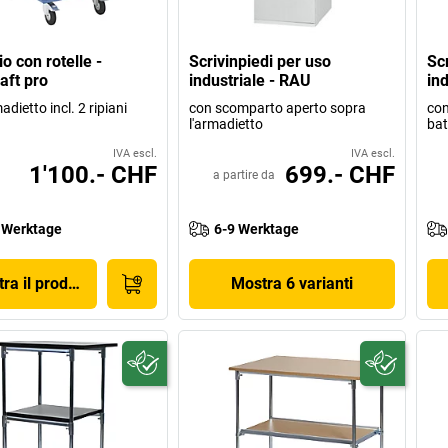
io con rotelle -
Scrivinpiedi per uso
Sc
aft pro
industriale - RAU
ind
dietto incl. 2 ripiani
con scomparto aperto sopra
con
l'armadietto
bat
IVA escl.
IVA escl.
1'100.- CHF
699.- CHF
a partire da
 Werktage
6-9 Werktage
ra il prodotto
Mostra 6 varianti