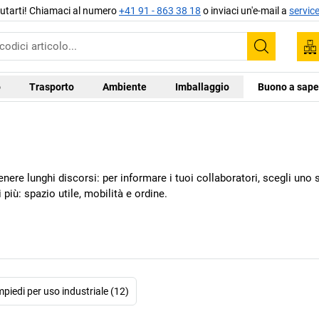
aiutarti! Chiamaci al numero
+41 91 - 863 38 18
o inviaci un'e-mail a
servic
Trova
o
Trasporto
Ambiente
Imballaggio
Buono a sape
nere lunghi discorsi: per informare i tuoi collaboratori, scegli uno s
più: spazio utile, mobilità e ordine.
mpiedi per uso industriale (12)