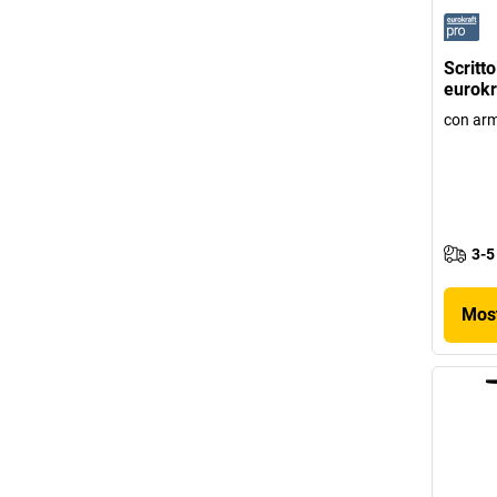
Scritto
eurokr
con arma
3-5
Most