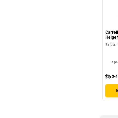
Carrell
Helge
2 ripian
a pa
3-4