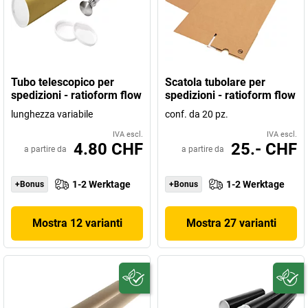
Tubo telescopico per
Scatola tubolare per
spedizioni - ratioform flow
spedizioni - ratioform flow
lunghezza variabile
conf. da 20 pz.
IVA escl.
IVA escl.
4.80 CHF
25.- CHF
a partire da
a partire da
1-2 Werktage
1-2 Werktage
+Bonus
+Bonus
Mostra 12 varianti
Mostra 27 varianti