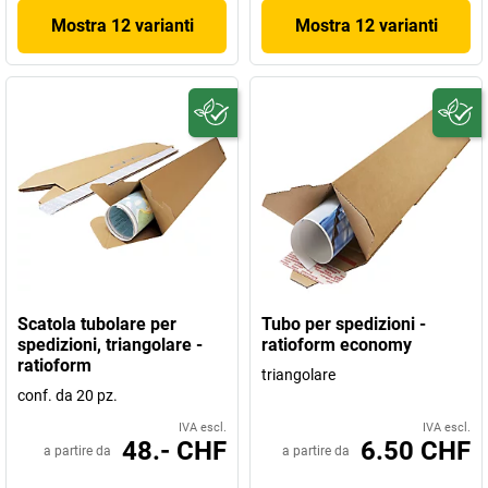
Mostra 12 varianti
Mostra 12 varianti
Scatola tubolare per
Tubo per spedizioni -
spedizioni, triangolare -
ratioform economy
ratioform
triangolare
conf. da 20 pz.
IVA escl.
IVA escl.
48.- CHF
6.50 CHF
a partire da
a partire da