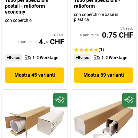
Tubo per spedizioni
Tubo per spedizioni -
postali - ratioform
ratioform
economy
con coperchio e base in
plastica
con coperchio
IVA escl.
0.75 CHF
a partire da
IVA escl.
4.- CHF
a partire da
(1)
1-2 Werktage
1-2 Werktage
+Bonus
+Bonus
Mostra 45 varianti
Mostra 69 varianti