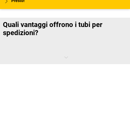
Presto!
Quali vantaggi offrono i tubi per
spedizioni?
L'avvolgimento e l'incollaggio diagonale rendono i tubi di cartone
particolarmente resistenti.
I tubi di spedizione in plastica possono essere riutilizzati
praticamente all'infinito.
I diversi tipi di coperchi e tappi permettono di riempirli e di
prepararli per la spedizione in modo facile e sicuro.
Sono disponibili sia in versione rotonda che in versione quadrata
per i formati più complessi.