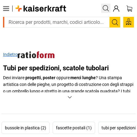
Trova
Indietro
Tubi per spedizioni, scatole tubolari
Devi inviare
progetti, poster
oppure
merci lunghe
? Una stampa
artistica con delle pieghe, un progetto di costruzione con degli strappi
o un ombrello lungo e stretto in una grande scatola quadrata? I tubi
per spedizioni sono la scelta migliore per tutti i prodotti che
non
devono sgualcirsi
o la cui
forma allungata
supera le dimensioni delle
classiche
scatole di cartone
. Questo li rende indispensabili in
tipografie o in uffici di progettazione.
bussole in plastica (2)
fascette postali (1)
tubi per spedizioni 
+
Visualizza di più