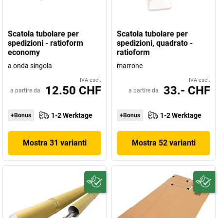
Scatola tubolare per
Scatola tubolare per
spedizioni - ratioform
spedizioni, quadrato -
economy
ratioform
a onda singola
marrone
IVA escl.
IVA escl.
12.50 CHF
33.- CHF
a partire da
a partire da
1-2 Werktage
1-2 Werktage
+Bonus
+Bonus
Mostra 31 varianti
Mostra 52 varianti