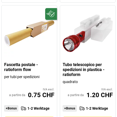
Fascetta postale -
Tubo telescopico per
ratioform flow
spedizioni in plastica -
ratioform
per tubi per spedizioni
quadrato
IVA escl.
IVA escl.
0.75 CHF
1.20 CHF
a partire da
a partire da
1-2 Werktage
1-2 Werktage
+Bonus
+Bonus