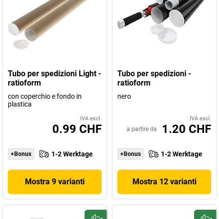
Tubo per spedizioni Light -
Tubo per spedizioni -
ratioform
ratioform
con coperchio e fondo in
nero
plastica
IVA escl.
IVA escl.
0.99 CHF
1.20 CHF
a partire da
1-2 Werktage
1-2 Werktage
+Bonus
+Bonus
Mostra 9 varianti
Mostra 12 varianti