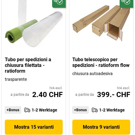
Tubo per spedizioni a
Tubo telescopico per
chiusura filettata -
spedizioni - ratioform flow
ratioform
chiusura autoadesiva
trasparente
IVA escl.
IVA escl.
2.40 CHF
399.- CHF
a partire da
a partire da
1-2 Werktage
1-2 Werktage
+Bonus
+Bonus
Mostra 15 varianti
Mostra 9 varianti