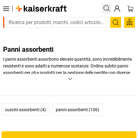
Trova
Panni assorbenti
I panni assorbenti assorbono elevate quantità, sono incredibilmente
resistenti e sono adatti a numerose sostanze. Ordina subito panni
assorbenti per oli e prodotti per la gestione delle perdite con diverse
classificazioni, per uso interno ed esterno, oppure continua a leggere
maggiori informazioni.
+
Visualizza di più
cuscini assorbenti (4)
panni assorbenti (106)