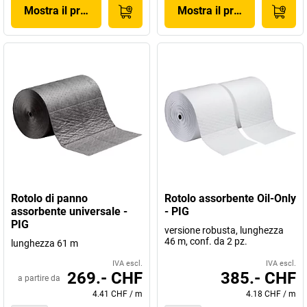
Mostra il prodotto
Mostra il prodotto
Rotolo di panno
Rotolo assorbente Oil-Only
assorbente universale -
- PIG
PIG
versione robusta, lunghezza
46 m, conf. da 2 pz.
lunghezza 61 m
IVA escl.
IVA escl.
269.- CHF
385.- CHF
a partire da
4.41 CHF
/
m
4.18 CHF
/
m