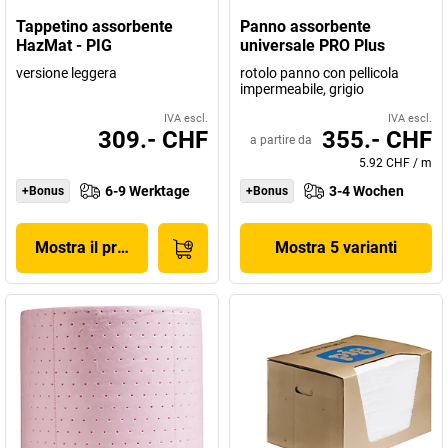
Tappetino assorbente
Panno assorbente
HazMat - PIG
universale PRO Plus
versione leggera
rotolo panno con pellicola
impermeabile, grigio
IVA escl.
IVA escl.
309.- CHF
355.- CHF
a partire da
5.92 CHF
/
m
6-9 Werktage
3-4 Wochen
+Bonus
+Bonus
Mostra il prodotto
Mostra 5 varianti