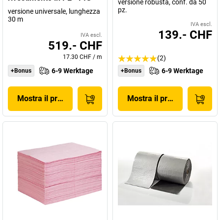
versione robusta, conf. da 50
pz.
versione universale, lunghezza
30 m
IVA escl.
139.- CHF
IVA escl.
519.- CHF
17.30 CHF
/
m
(2)
6-9 Werktage
6-9 Werktage
+Bonus
+Bonus
Mostra il prodotto
Mostra il prodotto