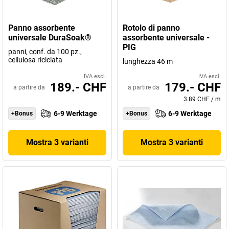
Panno assorbente
Rotolo di panno
universale DuraSoak®
assorbente universale -
PIG
panni, conf. da 100 pz.,
cellulosa riciclata
lunghezza 46 m
IVA escl.
IVA escl.
189.- CHF
179.- CHF
a partire da
a partire da
3.89 CHF
/
m
6-9 Werktage
6-9 Werktage
+Bonus
+Bonus
Mostra 3 varianti
Mostra 3 varianti