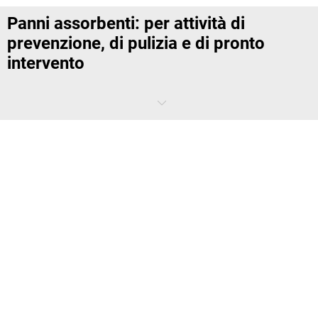
Panni assorbenti: per attività di
prevenzione, di pulizia e di pronto
intervento
La prima regola per la gestione delle perdite: partire sempre dal
presupposto che qualcosa possa andare storto. La seconda regola:
prevenire è meglio che curare, ma è possibile risolvere anche
situazioni di emergenza. In caso di liquidi pericolosi, vengono in tuo
aiuto i panni assorbenti.
Che cos'è un panno assorbente?
Insieme agli
assorbenti granulari
, ai
sacchi tubolari assorbenti e ai
cuscini assorbenti
, i panni assorbenti sono prodotti indispensabili per