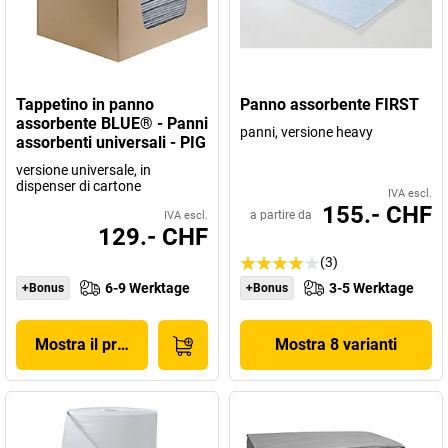
Tappetino in panno
Panno assorbente FIRST
assorbente BLUE® - Panni
panni, versione heavy
assorbenti universali - PIG
versione universale, in
dispenser di cartone
IVA escl.
155.- CHF
a partire da
IVA escl.
129.- CHF
(3)
6-9 Werktage
3-5 Werktage
+Bonus
+Bonus
Mostra il prodotto
Mostra 8 varianti