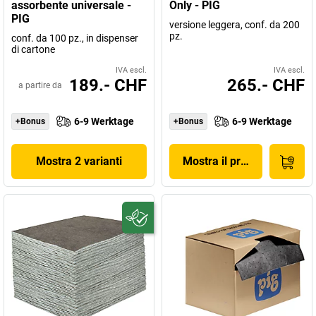
assorbente universale -
Only - PIG
PIG
versione leggera, conf. da 200
pz.
conf. da 100 pz., in dispenser
di cartone
IVA escl.
IVA escl.
189.- CHF
265.- CHF
a partire da
6-9 Werktage
6-9 Werktage
+Bonus
+Bonus
Mostra 2 varianti
Mostra il prodotto