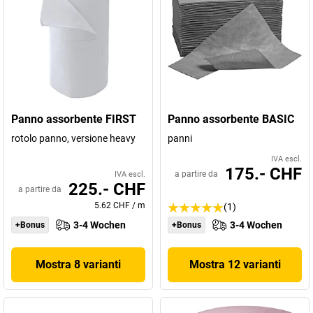
Panno assorbente FIRST
Panno assorbente BASIC
rotolo panno, versione heavy
panni
IVA escl.
175.- CHF
a partire da
IVA escl.
225.- CHF
a partire da
5.62 CHF
/
m
(1)
3-4 Wochen
3-4 Wochen
+Bonus
+Bonus
Mostra 8 varianti
Mostra 12 varianti