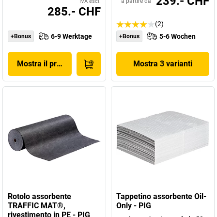
239.- CHF
a partire da
IVA escl.
285.- CHF
(2)
6-9 Werktage
5-6 Wochen
+Bonus
+Bonus
Mostra il prodotto
Mostra 3 varianti
Rotolo assorbente
Tappetino assorbente Oil-
TRAFFIC MAT®,
Only - PIG
rivestimento in PE - PIG