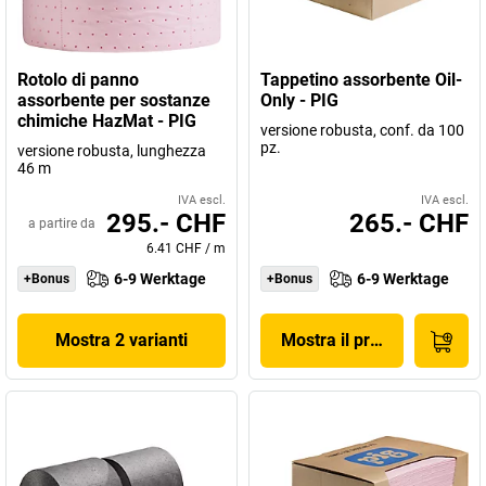
Rotolo di panno
Tappetino assorbente Oil-
assorbente per sostanze
Only - PIG
chimiche HazMat - PIG
versione robusta, conf. da 100
pz.
versione robusta, lunghezza
46 m
IVA escl.
IVA escl.
295.- CHF
265.- CHF
a partire da
6.41 CHF
/
m
6-9 Werktage
6-9 Werktage
+Bonus
+Bonus
Mostra 2 varianti
Mostra il prodotto