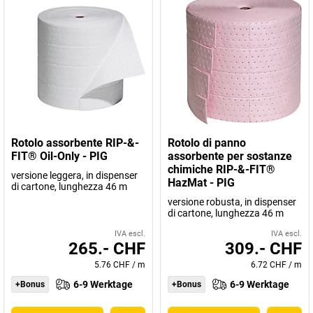
Rotolo assorbente RIP-&-
Rotolo di panno
FIT® Oil-Only - PIG
assorbente per sostanze
chimiche RIP-&-FIT®
versione leggera, in dispenser
HazMat - PIG
di cartone, lunghezza 46 m
versione robusta, in dispenser
di cartone, lunghezza 46 m
IVA escl.
IVA escl.
265.- CHF
309.- CHF
5.76 CHF
/
m
6.72 CHF
/
m
6-9 Werktage
6-9 Werktage
+Bonus
+Bonus