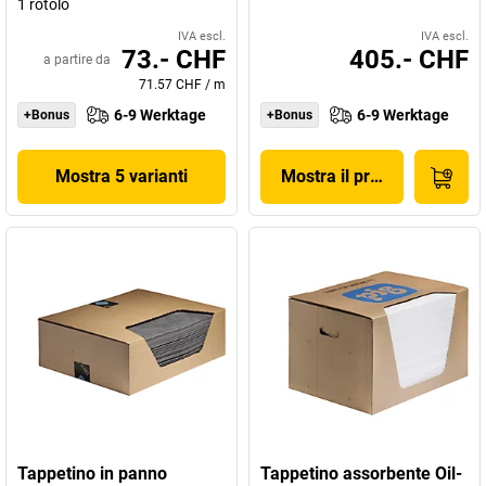
1 rotolo
IVA escl.
IVA escl.
73.- CHF
405.- CHF
a partire da
71.57 CHF
/
m
6-9 Werktage
6-9 Werktage
+Bonus
+Bonus
Mostra 5 varianti
Mostra il prodotto
Tappetino in panno
Tappetino assorbente Oil-