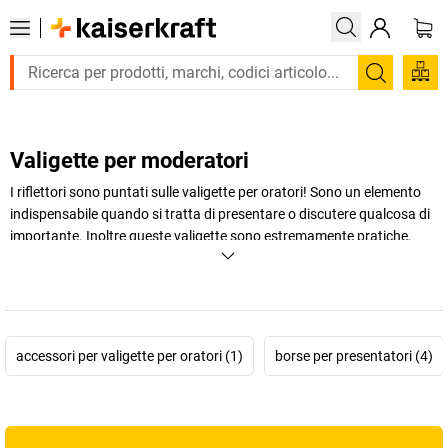
Trova
Valigette per moderatori
I riflettori sono puntati sulle valigette per oratori! Sono un elemento
indispensabile quando si tratta di presentare o discutere qualcosa di
importante. Inoltre queste valigette sono estremamente pratiche,
perché offrono spazio ordinato per cartoncini, pennarelli e spilli per
lavagne, permettendoti di avere sempre con te tutto quello che ti
serve.
+
Visualizza di più
accessori per valigette per oratori (1)
borse per presentatori (4)