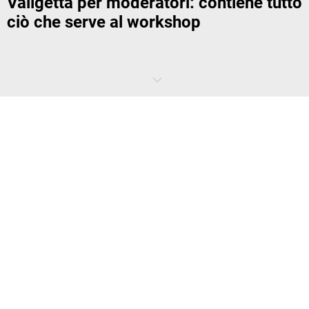
Valigetta per moderatori: contiene tutto
ciò che serve al workshop
Può un piccolo cartoncino fornire l'idea ispiratrice per il successo
aziendale? Sì. Una valigetta per moderatori porta con sé questi
cartoncini e tutto ciò che struttura le idee e le rende visibili. Tutto
questo non è infatti solo un colorato elemento creativo, bensì un
vantaggio tangibile per l'azienda.
Cosa non deve mancare in una valigetta per
moderatori?
L'elemento centrale delle valigette per moderatori del nostro
assortimento sono i cartoncini per presentazioni in diversi colori e
forme. Con questi cartoncini è possibile disporre domande, risposte,
soluzioni o strategie in schemi su
lavagne per presentazioni
oppure