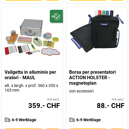
Valigetta in alluminio per
Borsa per presentatori
oratori - MAUL
ACTION HOLSTER -
magnetoplan
alt. x largh. x prof. 360 x 350 x
165 mm
con accessori
IVA escl.
IVA escl.
359.- CHF
88.- CHF
6-9 Werktage
6-9 Werktage