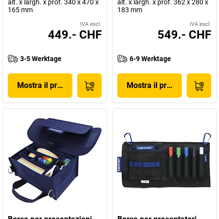
alt. x largh. x prof. 340 x 470 x
alt. x largh. x prof. 362 x 280 x
165 mm
183 mm
IVA escl.
IVA escl.
449.- CHF
549.- CHF
3-5 Werktage
6-9 Werktage
Mostra il prodotto
Mostra il prodotto