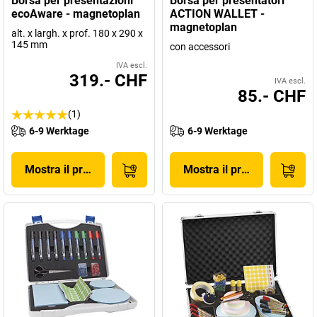
Borsa per presentazioni
Borsa per presentatori
ecoAware - magnetoplan
ACTION WALLET -
magnetoplan
alt. x largh. x prof. 180 x 290 x
145 mm
con accessori
IVA escl.
319.- CHF
IVA escl.
85.- CHF
(1)
6-9 Werktage
6-9 Werktage
Mostra il prodotto
Mostra il prodotto