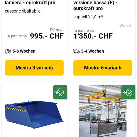
lamiera - eurokraft pro
versione bassa (E) -
eurokraft pro
cassone ribaltabile
capacità 1,0 m³
IVA escl.
IVA escl.
a partire da
995.- CHF
1'350.- CHF
a partire da
5-6 Wochen
3-4 Wochen
Mostra 3 varianti
Mostra 6 varianti