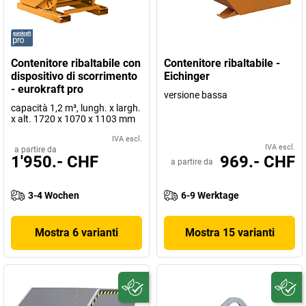
Contenitore ribaltabile con
Contenitore ribaltabile -
dispositivo di scorrimento
Eichinger
- eurokraft pro
versione bassa
capacità 1,2 m³, lungh. x largh.
x alt. 1720 x 1070 x 1103 mm
IVA escl.
IVA escl.
a partire da
1'950.- CHF
969.- CHF
a partire da
3-4 Wochen
6-9 Werktage
Mostra 6 varianti
Mostra 15 varianti