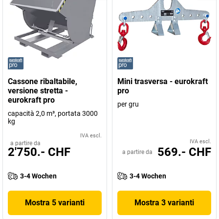
Cassone ribaltabile,
Mini trasversa - eurokraft
versione stretta -
pro
eurokraft pro
per gru
capacità 2,0 m³, portata 3000
kg
IVA escl.
IVA escl.
a partire da
2'750.- CHF
569.- CHF
a partire da
3-4 Wochen
3-4 Wochen
Mostra 5 varianti
Mostra 3 varianti