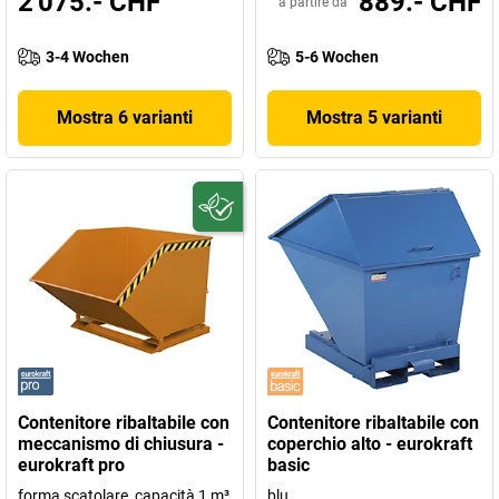
2'075.- CHF
889.- CHF
a partire da
3-4 Wochen
5-6 Wochen
Mostra 6 varianti
Mostra 5 varianti
Contenitore ribaltabile con
Contenitore ribaltabile con
meccanismo di chiusura -
coperchio alto - eurokraft
eurokraft pro
basic
forma scatolare, capacità 1 m³
blu