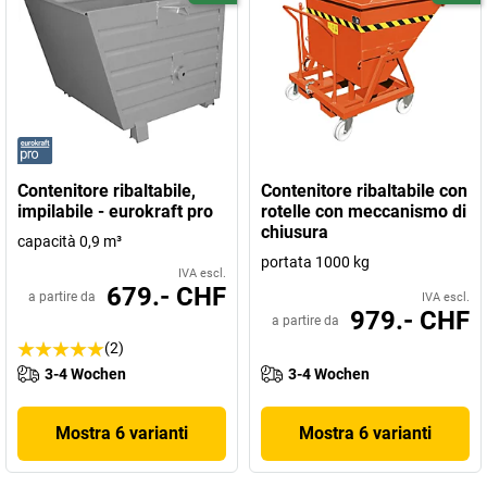
Contenitore ribaltabile,
Contenitore ribaltabile con
impilabile - eurokraft pro
rotelle con meccanismo di
chiusura
capacità 0,9 m³
portata 1000 kg
IVA escl.
679.- CHF
a partire da
IVA escl.
979.- CHF
a partire da
(2)
3-4 Wochen
3-4 Wochen
Mostra 6 varianti
Mostra 6 varianti