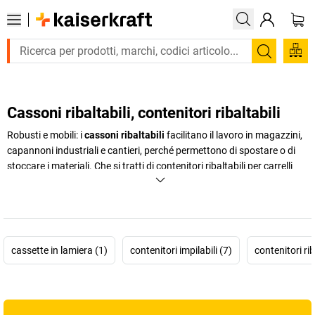
Trova
Cassoni ribaltabili, contenitori ribaltabili
Robusti e mobili: i
cassoni ribaltabili
facilitano il lavoro in magazzini,
capannoni industriali e cantieri, perché permettono di spostare o di
stoccare i materiali. Che si tratti di contenitori ribaltabili per carrelli
elevatori, contenitori per rottami o cassoni ribaltabili, scopri nello
shop online di
kaiserkraft
i pratici accessori per il trasporto interno o
per lo stoccaggio provvisorio di scarti di produzione.
+
Visualizza di più
cassette in lamiera (1)
contenitori impilabili (7)
contenitori rib