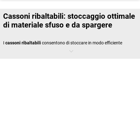
Cassoni ribaltabili: stoccaggio ottimale
di materiale sfuso e da spargere
I
cassoni ribaltabili
consentono di stoccare in modo efficiente
materiale sfuso e da spargere. Sono molto capienti e possono essere
svuotati rapidamente. I cassoni ribaltabili sono un aiuto pratico in
cantieri, reparti di produzione o magazzini. I contenitori ribaltabili
sono infatti progettati appositamente per il trasporto e lo
smaltimento di rifiuti e materiali. La particolarità di questi contenitori
è la loro forma, che consente di svuotarli in modo facile e veloce
ribaltandoli. Possono essere comandati facilmente con meccanismi a
leva e di solito sono dotati di rotelle o entrate forche per carrelli
elevatori, per un impiego versatile.
A che cosa serve il meccanismo di
ribaltamento di un contenitore