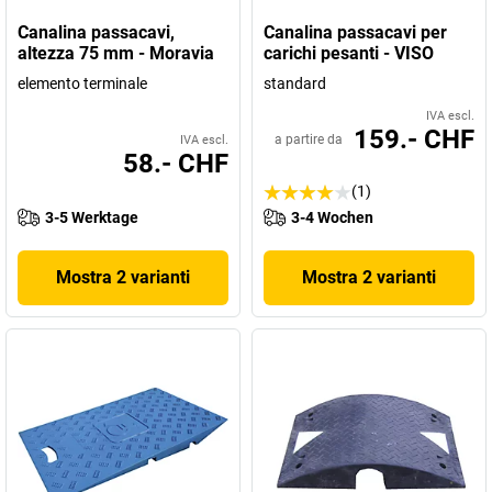
Canalina passacavi,
Canalina passacavi per
altezza 75 mm - Moravia
carichi pesanti - VISO
elemento terminale
standard
IVA escl.
159.- CHF
a partire da
IVA escl.
58.- CHF
(1)
3-5 Werktage
3-4 Wochen
Mostra 2 varianti
Mostra 2 varianti