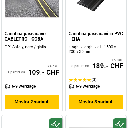
Canalina passacavo
Canalina passacavi in PVC
CABLEPRO - COBA
- EHA
GP1Safety, nero / giallo
lungh. x largh. x alt. 1500 x
200 x 35 mm
IVA escl.
189.- CHF
a partire da
IVA escl.
109.- CHF
a partire da
(3)
6-9 Werktage
6-9 Werktage
Mostra 2 varianti
Mostra 3 varianti