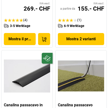
IVA escl.
IVA escl.
269.- CHF
155.- CHF
a partire da
(4)
(1)
3-5 Werktage
6-9 Werktage
Mostra il prodotto
Mostra 2 varianti
Canalina passacavo in
Canalina passacavo