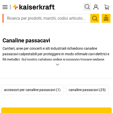
Trova
Canaline passacavi
Cantieri, aree per concerti e siti industriali richiedono canaline
passacavi calpestabili per proteggere in modo ottimale cavi elettrici e
fili metallici. Sul nostro catalogo online si possono trovare pedane
passacavi adatte a qualsiasi tipologia di impiego e a qualsiasi veicolo
(autocarri, transpallet o carriole).
+
Visualizza di più
accessori per canaline passacavi (1)
canaline passacavi (25)