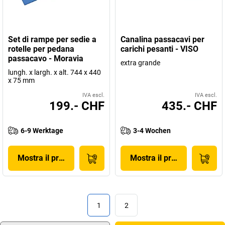
Set di rampe per sedie a
Canalina passacavi per
rotelle per pedana
carichi pesanti - VISO
passacavo - Moravia
extra grande
lungh. x largh. x alt. 744 x 440
x 75 mm
IVA escl.
IVA escl.
199.- CHF
435.- CHF
6-9 Werktage
3-4 Wochen
Mostra il prodotto
Mostra il prodotto
1
2