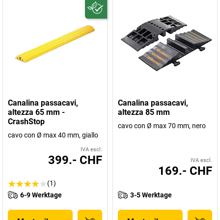
Canalina passacavi,
Canalina passacavi,
altezza 65 mm -
altezza 85 mm
CrashStop
cavo con Ø max 70 mm, nero
cavo con Ø max 40 mm, giallo
IVA escl.
399.- CHF
IVA escl.
169.- CHF
(1)
6-9 Werktage
3-5 Werktage