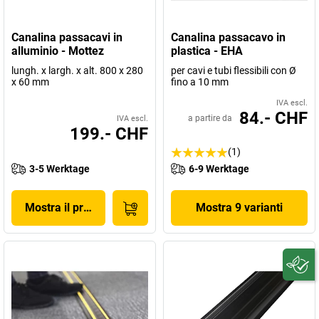
Canalina passacavi in
Canalina passacavo in
alluminio - Mottez
plastica - EHA
lungh. x largh. x alt. 800 x 280
per cavi e tubi flessibili con Ø
x 60 mm
fino a 10 mm
IVA escl.
84.- CHF
a partire da
IVA escl.
199.- CHF
(1)
3-5 Werktage
6-9 Werktage
Mostra il prodotto
Mostra 9 varianti