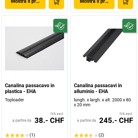
Mostra il prodotto
Mostra il prodotto
Canalina passacavo in
Canalina passacavi in
plastica - EHA
alluminio - EHA
Toploader
lungh. x largh. x alt. 2000 x 80
x 20 mm
IVA escl.
IVA escl.
38.- CHF
245.- CHF
a partire da
a partire da
(1)
(2)