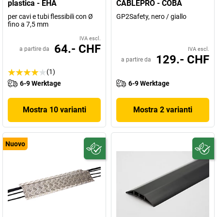
plastica - EHA
CABLEPRO - COBA
per cavi e tubi flessibili con Ø
GP2Safety, nero / giallo
fino a 7,5 mm
IVA escl.
64.- CHF
a partire da
IVA escl.
129.- CHF
a partire da
(1)
6-9 Werktage
6-9 Werktage
Mostra 10 varianti
Mostra 2 varianti
Nuovo