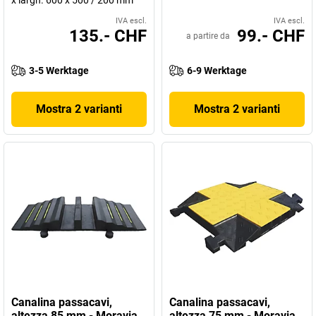
x largh. 600 x 500 / 200 mm
IVA escl.
IVA escl.
135.- CHF
99.- CHF
a partire da
3-5 Werktage
6-9 Werktage
Mostra 2 varianti
Mostra 2 varianti
Canalina passacavi,
Canalina passacavi,
altezza 85 mm - Moravia
altezza 75 mm - Moravia