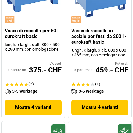
Vasca di raccolta per 60 l -
Vasca di raccolta in
eurokraft basic
acciaio per fusti da 200 l -
eurokraft basic
lungh. x largh. x alt. 800 x 500
x 290 mm, con omologazione
lungh. x largh. x alt. 800 x 800
x 465 mm, con omologazione
IVA escl.
IVA escl.
375.- CHF
459.- CHF
a partire da
a partire da
(2)
(1)
3-5 Werktage
3-5 Werktage
Mostra 4 varianti
Mostra 4 varianti