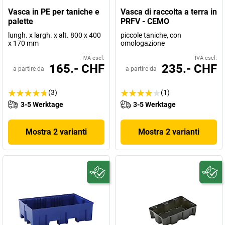
Vasca in PE per taniche e
Vasca di raccolta a terra in
palette
PRFV - CEMO
lungh. x largh. x alt. 800 x 400
piccole taniche, con
x 170 mm
omologazione
IVA escl.
IVA escl.
165.- CHF
235.- CHF
a partire da
a partire da
(3)
(1)
3-5 Werktage
3-5 Werktage
Mostra 2 varianti
Mostra 2 varianti