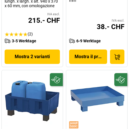
mm
lungh. x largh. x alt. 940 x 370
x 60 mm, con omologazione
IVA escl.
215.- CHF
IVA escl.
38.- CHF
(2)
3-5 Werktage
6-9 Werktage
Mostra 2 varianti
Mostra il prodotto