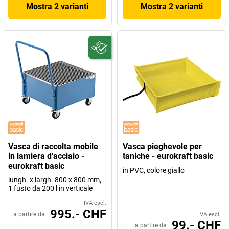
Mostra 2 varianti
Mostra 2 varianti
Vasca di raccolta mobile
Vasca pieghevole per
in lamiera d'acciaio -
taniche - eurokraft basic
eurokraft basic
in PVC, colore giallo
lungh. x largh. 800 x 800 mm,
1 fusto da 200 l in verticale
IVA escl.
995.- CHF
a partire da
IVA escl.
99.- CHF
a partire da