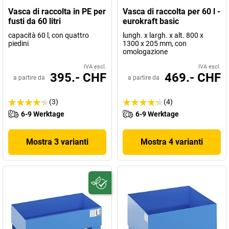
Vasca di raccolta in PE per
Vasca di raccolta per 60 l -
fusti da 60 litri
eurokraft basic
capacità 60 l, con quattro
lungh. x largh. x alt. 800 x
piedini
1300 x 205 mm, con
omologazione
IVA escl.
IVA escl.
395.- CHF
469.- CHF
a partire da
a partire da
(3)
(4)
6-9 Werktage
6-9 Werktage
Mostra 3 varianti
Mostra 4 varianti