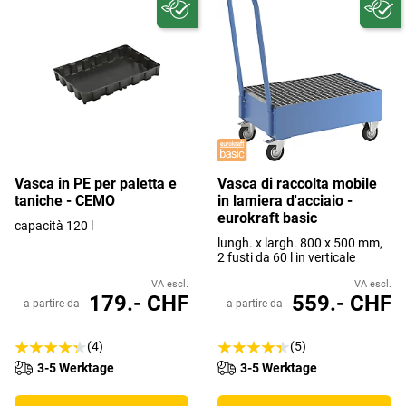
Vasca in PE per paletta e
Vasca di raccolta mobile
taniche - CEMO
in lamiera d'acciaio -
eurokraft basic
capacità 120 l
lungh. x largh. 800 x 500 mm,
2 fusti da 60 l in verticale
IVA escl.
IVA escl.
179.- CHF
559.- CHF
a partire da
a partire da
(4)
(5)
3-5 Werktage
3-5 Werktage