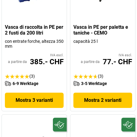
Vasca di raccolta in PE per
Vasca in PE per paletta e
2 fusti da 200 litri
taniche - CEMO
con entrate forche, altezza 350
capacità 25 l
mm
IVA escl.
IVA escl.
385.- CHF
77.- CHF
a partire da
a partire da
(3)
(3)
6-9 Werktage
3-5 Werktage
Mostra 3 varianti
Mostra 2 varianti