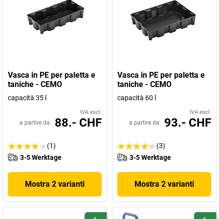
Vasca in PE per paletta e
Vasca in PE per paletta e
taniche - CEMO
taniche - CEMO
capacità 35 l
capacità 60 l
IVA escl.
IVA escl.
88.- CHF
93.- CHF
a partire da
a partire da
(1)
(3)
3-5 Werktage
3-5 Werktage
Mostra 2 varianti
Mostra 2 varianti