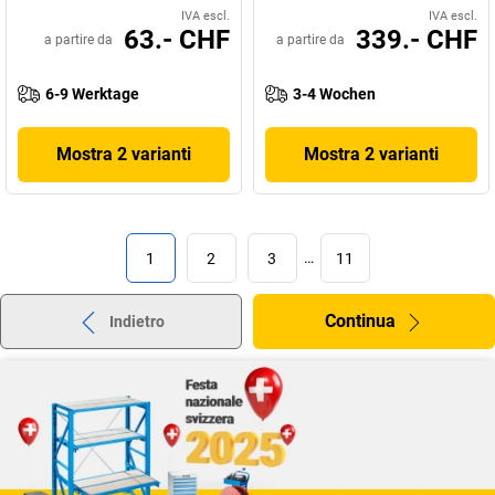
IVA escl.
IVA escl.
63.- CHF
339.- CHF
a partire da
a partire da
6-9 Werktage
3-4 Wochen
Mostra 2 varianti
Mostra 2 varianti
1
2
3
…
11
Continua
Indietro