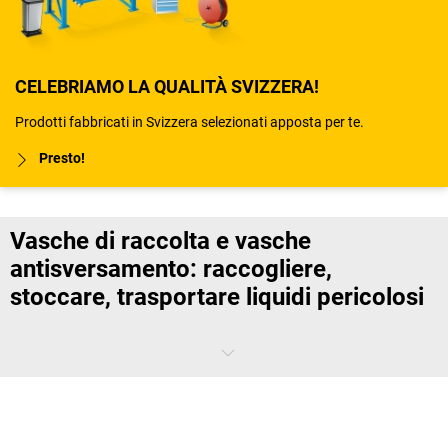
CELEBRIAMO LA QUALITÀ SVIZZERA!
Prodotti fabbricati in Svizzera selezionati apposta per te.
Presto!
Vasche di raccolta e vasche
antisversamento: raccogliere,
stoccare, trasportare liquidi pericolosi
Quando si ha a che fare con liquidi nocivi per l’ambiente, questi
devono obbligatoriamente essere stoccati e smaltiti in contenitori
specifici. È qui che le vasche di raccolta vengono in soccorso e
aiutano a prevenire i rischi all’interno dell’azienda. In tutti i settori