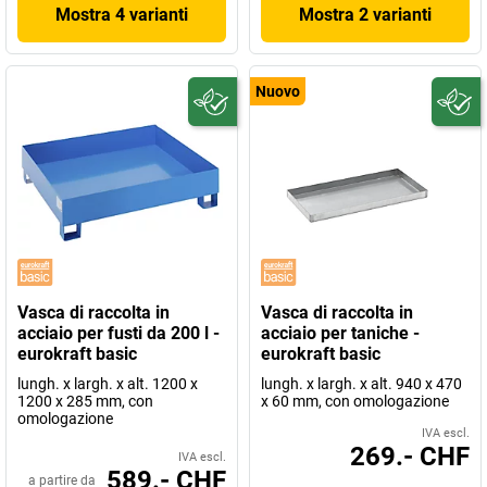
Mostra 4 varianti
Mostra 2 varianti
Nuovo
Vasca di raccolta in
Vasca di raccolta in
acciaio per fusti da 200 l -
acciaio per taniche -
eurokraft basic
eurokraft basic
lungh. x largh. x alt. 1200 x
lungh. x largh. x alt. 940 x 470
1200 x 285 mm, con
x 60 mm, con omologazione
omologazione
IVA escl.
269.- CHF
IVA escl.
589.- CHF
a partire da