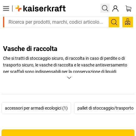
Trova
Vasche di raccolta
Che si tratti di stoccaggio sicuro, di raccolta in caso di perdite o di
trasporto sicuro, le vasche di raccolta e le vasche antisversamento
per scaffali sono indispensabili per la conservazione di liquidi
inquinanti per le acque. Sul sito di
kaiserkraft
si possono trovare
vasche di raccolta per diverse esigenze: vasche universali per taniche,
vasche di raccolta per il fondo degli scaffali galvanizzate, vasche di
raccolta su ruote e tanto altro.
accessori per armadi ecologici (1)
pallet di stoccaggio/trasporto 
+
Visualizza di più