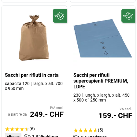
Sacchi per rifiuti in carta
Sacchi per rifiuti
supercapienti PREMIUM,
capacità 120 l, largh. x alt. 700
LDPE
x 950 mm
230 l, lungh. x largh. x alt. 450
x 500 x 1250 mm
IVA escl.
IVA escl.
249.- CHF
159.- CHF
a partire da
(6)
(5)
3-5 Werktage
+Bonus