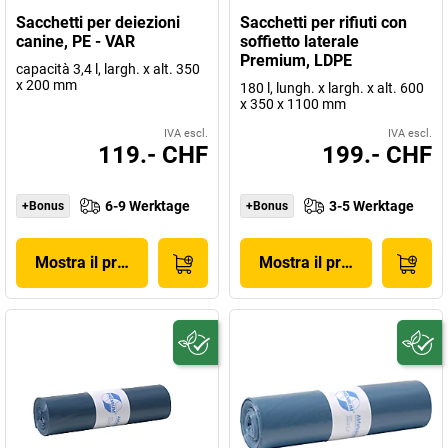
Sacchetti per deiezioni
Sacchetti per rifiuti con
canine, PE - VAR
soffietto laterale
Premium, LDPE
capacità 3,4 l, largh. x alt. 350
x 200 mm
180 l, lungh. x largh. x alt. 600
x 350 x 1100 mm
IVA escl.
IVA escl.
119.- CHF
199.- CHF
6-9 Werktage
3-5 Werktage
+Bonus
+Bonus
Mostra il prodotto
Mostra il prodotto