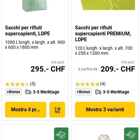
Sacchi per rifiuti
Sacchi per rifiuti
supercapienti, LDPE
supercapienti PREMIUM,
LDPE
1000 l, lungh. x largh. x alt. 900
x 600 x 1800 mm
120 l, lungh. x largh. x alt. 700
x 250 x 1200 mm
IVA escl.
IVA escl.
295.- CHF
209.- CHF
a partire da
(5)
(4)
3-5 Werktage
3-5 Werktage
+Bonus
+Bonus
Mostra il prodotto
Mostra 3 varianti