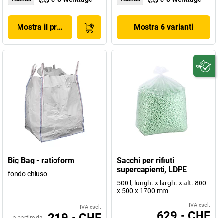
Mostra il prodotto
Mostra 6 varianti
Big Bag - ratioform
Sacchi per rifiuti
supercapienti, LDPE
fondo chiuso
500 l, lungh. x largh. x alt. 800
x 500 x 1700 mm
IVA escl.
IVA escl.
629.- CHF
219.- CHF
a partire da