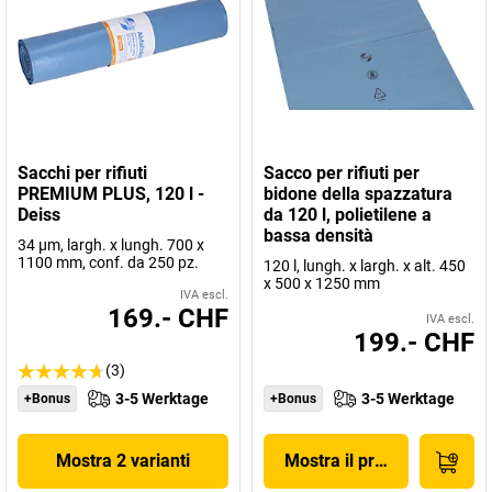
Sacchi per rifiuti
Sacco per rifiuti per
PREMIUM PLUS, 120 l -
bidone della spazzatura
Deiss
da 120 l, polietilene a
bassa densità
34 µm, largh. x lungh. 700 x
1100 mm, conf. da 250 pz.
120 l, lungh. x largh. x alt. 450
x 500 x 1250 mm
IVA escl.
169.- CHF
IVA escl.
199.- CHF
(3)
3-5 Werktage
3-5 Werktage
+Bonus
+Bonus
Mostra 2 varianti
Mostra il prodotto