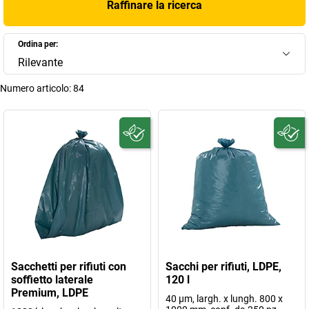
Raffinare la ricerca
Ordina per:
Rilevante
Numero articolo:
84
Sacchetti per rifiuti con
Sacchi per rifiuti, LDPE,
soffietto laterale
120 l
Premium, LDPE
40 µm, largh. x lungh. 800 x