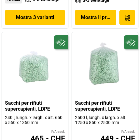
3-5 Werktage
Mostra 3 varianti
Mostra il prodotto
Sacchi per rifiuti
Sacchi per rifiuti
supercapienti, LDPE
supercapienti, LDPE
240 l, lungh. x largh. x alt. 650
2500 l, lungh. x largh. x alt.
x 550 x 1350 mm
1250 x 850 x 2500 mm
IVA escl.
IVA escl.
465.- CHF
449.- CHF