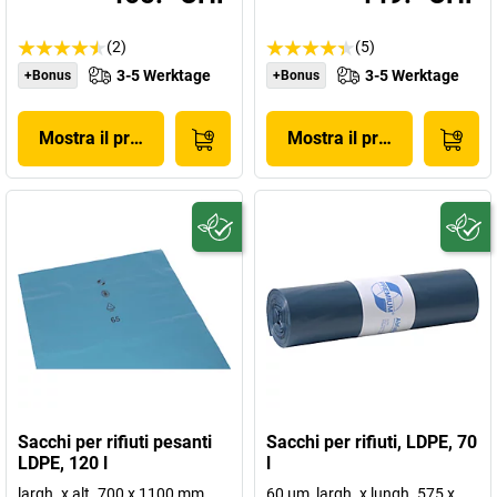
(2)
(5)
3-5 Werktage
3-5 Werktage
+Bonus
+Bonus
Mostra il prodotto
Mostra il prodotto
Sacchi per rifiuti pesanti
Sacchi per rifiuti, LDPE, 70
LDPE, 120 l
l
largh. x alt. 700 x 1100 mm
60 µm, largh. x lungh. 575 x