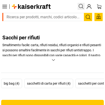
Trova
Sacchi per rifiuti
Smaltimento facile: carta, rifiuti residui, rifiuti organici e rifiuti pesanti
si possono smaltire facilmente in sacchi per rifiuti antistrappo. I
sacchi per rifiuti sono disponibili con varie capacità e colori. Il nastro
di chiusura e il supporto per sacchi rendono il sacco per rifiuti ancora
più maneggevole. Scopri l'assortimento di sacchi per rifiuti nello shop
online di
kaiserkraft
!
+
Visualizza di più
big bag (4)
sacchetti di carta per rifiuti (4)
sacchetti per conten