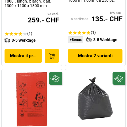
1000 mm, conf. da 250 pz.
1800 l, lungh. x largh. x alt.
1300 x 1100 x 1800 mm
IVA escl.
IVA escl.
135.- CHF
259.- CHF
a partire da
(1)
(1)
3-5 Werktage
+Bonus
3-5 Werktage
Mostra il prodotto
Mostra 2 varianti