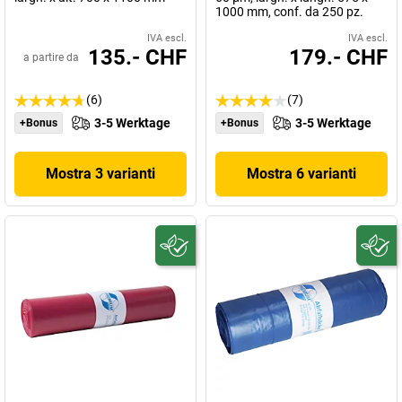
1000 mm, conf. da 250 pz.
IVA escl.
IVA escl.
135.- CHF
179.- CHF
a partire da
(6)
(7)
3-5 Werktage
3-5 Werktage
+Bonus
+Bonus
Mostra 3 varianti
Mostra 6 varianti