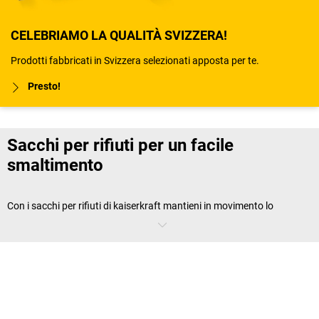
CELEBRIAMO LA QUALITÀ SVIZZERA!
Prodotti fabbricati in Svizzera selezionati apposta per te.
Presto!
Sacchi per rifiuti per un facile
smaltimento
Con i sacchi per rifiuti di
kaiserkraft
mantieni in movimento lo
smaltimento ed eviti l'accumulo dei rifiuti.
Nel nostro shop trovi sacchetti di piccole dimensioni per l'ufficio e di
grandi dimensioni per il magazzino, tuttofare e specialisti per
trasporti pesanti o rifiuti biodegradabili. In combinazione con i
contenitori adatti, sono fondamentali per un sistema di smaltimento