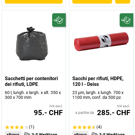
Sacchetti per contenitori
Sacchi per rifiuti, HDPE,
dei rifiuti, LDPE
120 l - Deiss
60 l, lungh. x largh. x alt. 350 x
23 µm, largh. x lungh. 700 x
300 x 700 mm
1100 mm, conf. da 500 pz.
IVA escl.
IVA escl.
95.- CHF
285.- CHF
a partire da
(1)
(4)
3-5 Werktage
3-5 Werktage
+Bonus
+Bonus