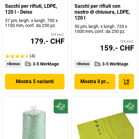
Sacchi per rifiuti, LDPE,
Sacchi per rifiuti con
120 l - Deiss
nastro di chiusura, LDPE,
120 l
37 µm, largh. x lungh. 700 x
1100 mm, conf. da 250 pz.
50 µm, largh. x lungh. 720 x
1000 mm, conf. da 250 pz.
IVA escl.
179.- CHF
IVA escl.
159.- CHF
(4)
3-5 Werktage
3-5 Werktage
+Bonus
+Bonus
Mostra 5 varianti
Mostra il prodotto