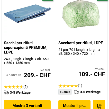
Sacchi per rifiuti
Sacchetti per rifiuti, LDPE
supercapienti PREMIUM,
21 µm, 70 l, lungh. x largh. x
LDPE
alt. 380 x 340 x 720 mm
240 l, lungh. x largh. x alt. 650
x 550 x 1350 mm
IVA escl.
IVA escl.
109.- CHF
209.- CHF
a partire da
(1)
(5)
3-5 Werktage
+Bonus
3-5 Werktage
Mostra 3 varianti
Mostra il prodotto