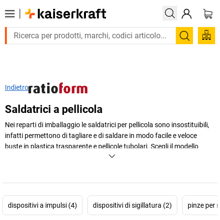
Trova
Indietro
Saldatrici a pellicola
Nei reparti di imballaggio le saldatrici per pellicola sono insostituibili,
infatti permettono di tagliare e di saldare in modo facile e veloce
buste in plastica trasparente e pellicole tubolari. Scegli il modello
giusto per le tue esigenze!
+
Visualizza di più
dispositivi a impulsi (4)
dispositivi di sigillatura (2)
pinze per 