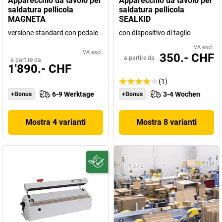
Apparecchio da tavolo per
Apparecchio da tavolo per
saldatura pellicola
saldatura pellicola
MAGNETA
SEALKID
versione standard con pedale
con dispositivo di taglio
IVA escl.
IVA escl.
350.- CHF
a partire da
a partire da
1'890.- CHF
(1)
6-9 Werktage
3-4 Wochen
+Bonus
+Bonus
Mostra 4 varianti
Mostra 8 varianti