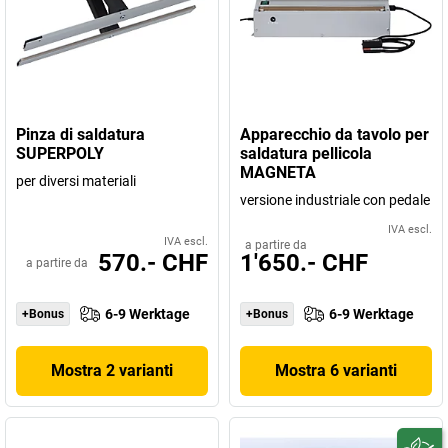
Pinza di saldatura
Apparecchio da tavolo per
SUPERPOLY
saldatura pellicola
MAGNETA
per diversi materiali
versione industriale con pedale
IVA escl.
IVA escl.
a partire da
570.- CHF
1'650.- CHF
a partire da
6-9 Werktage
6-9 Werktage
+Bonus
+Bonus
Mostra 2 varianti
Mostra 6 varianti