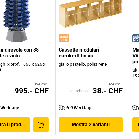
a girevole con 88
Cassette modulari -
Ma
te a vista
eurokraft basic
VA
pr
argh. x prof. 1666 x 626 x
giallo pastello, polistirene
m
alt
16
IVA escl.
IVA escl.
995.- CHF
38.- CHF
a partire da
 Werktage
6-9 Werktage
ra il prodotto
Mostra 2 varianti