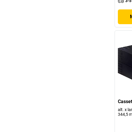
3-5
Cassett
alt. x l
344,5 m