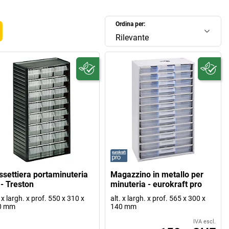
Ordina per:
Rilevante
ssettiera portaminuteria
Magazzino in metallo per
 - Treston
minuteria - eurokraft pro
. x largh. x prof. 550 x 310 x
alt. x largh. x prof. 565 x 300 x
0 mm
140 mm
IVA escl.