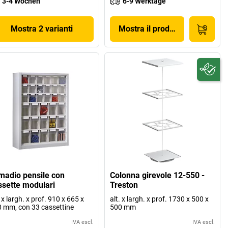
3-4 Wochen
6-9 Werktage
Mostra 2 varianti
Mostra il prodotto
madio pensile con
Colonna girevole 12-550 -
ssette modulari
Treston
. x largh. x prof. 910 x 665 x
alt. x largh. x prof. 1730 x 500 x
 mm, con 33 cassettine
500 mm
IVA escl.
IVA escl.