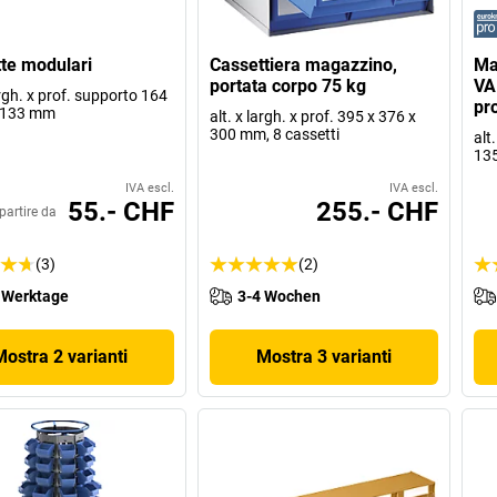
te modulari
Cassettiera magazzino,
Ma
portata corpo 75 kg
VA
argh. x prof. supporto 164
pr
x 133 mm
alt. x largh. x prof. 395 x 376 x
300 mm, 8 cassetti
alt
13
IVA escl.
IVA escl.
55.- CHF
255.- CHF
partire da
(3)
(2)
 Werktage
3-4 Wochen
Mostra 2 varianti
Mostra 3 varianti