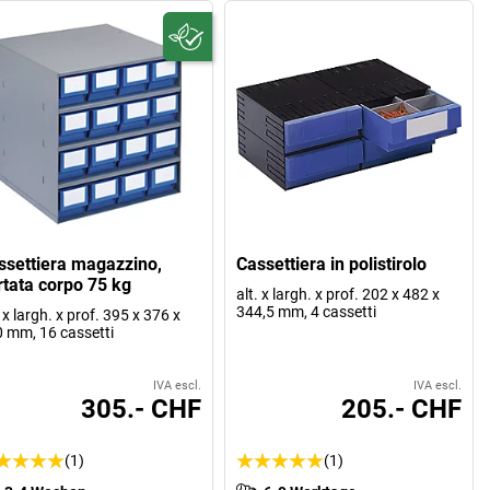
ssettiera magazzino,
Cassettiera in polistirolo
rtata corpo 75 kg
alt. x largh. x prof. 202 x 482 x
344,5 mm, 4 cassetti
. x largh. x prof. 395 x 376 x
 mm, 16 cassetti
IVA escl.
IVA escl.
305.- CHF
205.- CHF
(1)
(1)