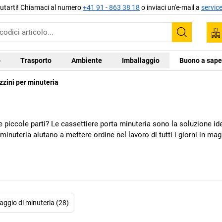
aiutarti! Chiamaci al numero
+41 91 - 863 38 18
o inviaci un'e-mail a
servic
Trova
o
Trasporto
Ambiente
Imballaggio
Buono a sape
zini per minuteria
 piccole parti? Le cassettiere porta minuteria sono la soluzione idea
inuteria aiutano a mettere ordine nel lavoro di tutti i giorni in maga
ggio di minuteria (28)