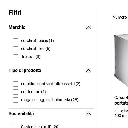
Filtri
Numero a
Marchio
eurokraft basic (1)
eurokraft pro (6)
Treston (3)
Tipo di prodotto
combinazioni scaffali/cassetti (2)
contenitori (1)
Casset
magazzinaggio di minuteria (28)
portat
alt. x l
Sostenibilità
400 mm,
Sostenibile (tutti) (20)