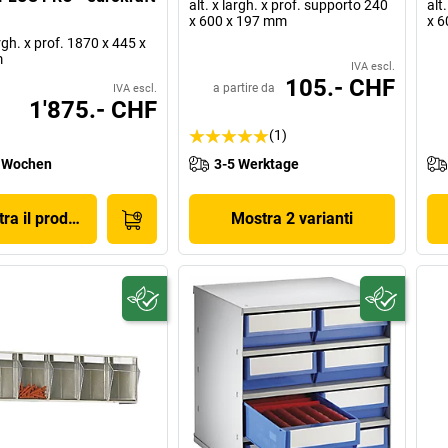
alt. x largh. x prof. supporto 240
alt
x 600 x 197 mm
x 6
argh. x prof. 1870 x 445 x
m
IVA escl.
105.- CHF
a partire da
IVA escl.
1'875.- CHF
(1)
 Wochen
3-5 Werktage
ra il prodotto
Mostra 2 varianti