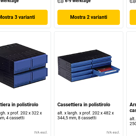
 Werktage
6-9 Werktage
Mostra 3 varianti
Mostra 2 varianti
iera in polistirolo
Cassettiera in polistirolo
Ar
ca
argh. x prof. 202 x 322 x
alt. x largh. x prof. 202 x 482 x
m, 4 cassetti
344,5 mm, 8 cassetti
alt
250
IVA escl.
IVA escl.