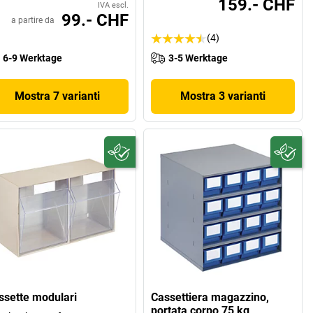
159.- CHF
IVA escl.
99.- CHF
a partire da
(4)
6-9 Werktage
3-5 Werktage
Mostra 7 varianti
Mostra 3 varianti
ssette modulari
Cassettiera magazzino,
portata corpo 75 kg