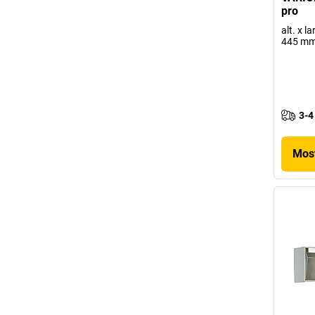
pro
alt. x l
445 m
3-4
Most