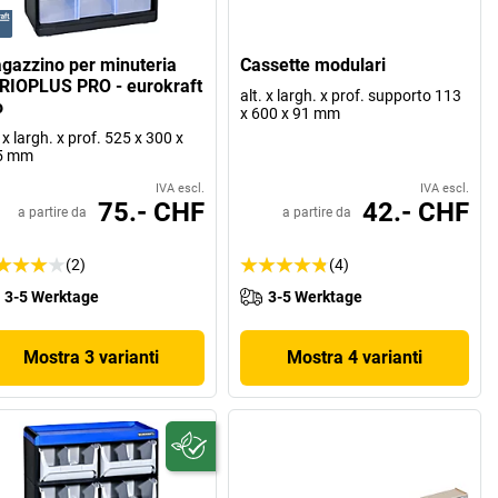
gazzino per minuteria
Cassette modulari
RIOPLUS PRO - eurokraft
alt. x largh. x prof. supporto 113
o
x 600 x 91 mm
. x largh. x prof. 525 x 300 x
5 mm
IVA escl.
IVA escl.
75.- CHF
42.- CHF
a partire da
a partire da
(2)
(4)
3-5 Werktage
3-5 Werktage
Mostra 3 varianti
Mostra 4 varianti