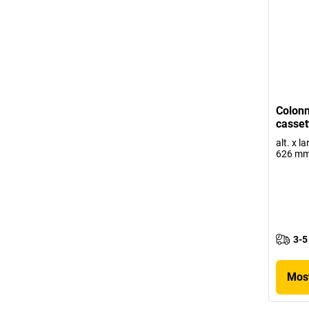
Colonn
casset
alt. x l
626 m
3-5
Most