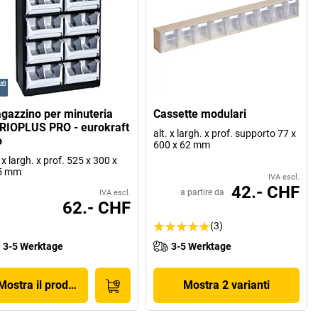
gazzino per minuteria
Cassette modulari
RIOPLUS PRO - eurokraft
alt. x largh. x prof. supporto 77 x
o
600 x 62 mm
. x largh. x prof. 525 x 300 x
5 mm
IVA escl.
42.- CHF
a partire da
IVA escl.
62.- CHF
(3)
3-5 Werktage
3-5 Werktage
Mostra il prodotto
Mostra 2 varianti