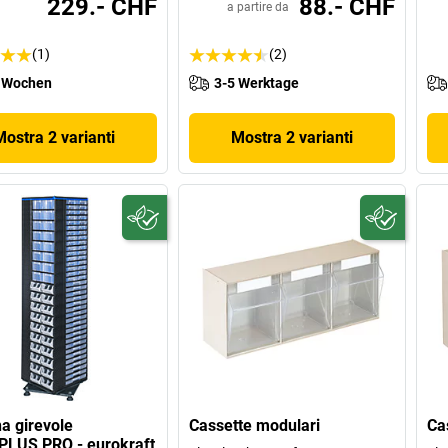
229.- CHF
88.- CHF
a partire da
(1)
(2)
 Wochen
3-5 Werktage
Mostra 2 varianti
Mostra 2 varianti
a girevole
Cassette modulari
Ca
PLUS PRO - eurokraft