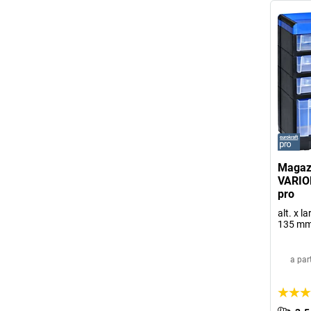
Magazz
VARIO
pro
alt. x l
135 m
a par