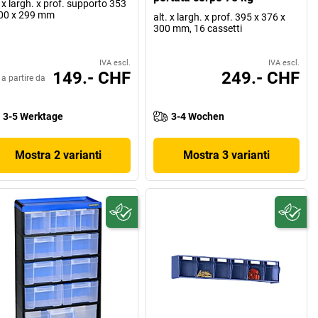
. x largh. x prof. supporto 353
00 x 299 mm
alt. x largh. x prof. 395 x 376 x
300 mm, 16 cassetti
IVA escl.
IVA escl.
149.- CHF
249.- CHF
a partire da
3-5 Werktage
3-4 Wochen
Mostra 2 varianti
Mostra 3 varianti