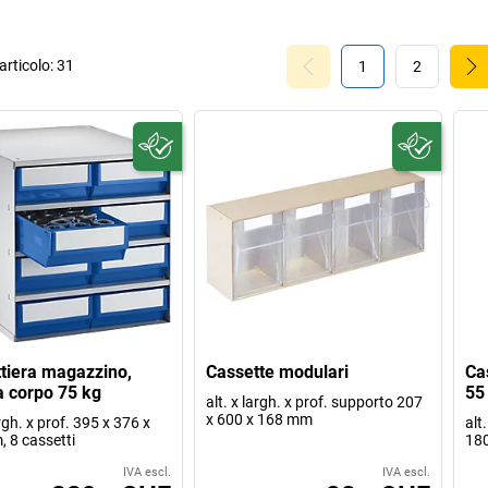
rticolo:
31
1
2
tiera magazzino,
Cassette modulari
Ca
a corpo 75 kg
55
alt. x largh. x prof. supporto 207
x 600 x 168 mm
argh. x prof. 395 x 376 x
alt
 8 cassetti
18
IVA escl.
IVA escl.