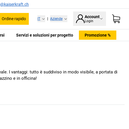
e@kaiserkraft.ch
Account
Ordine rapido
IT
|
Aziende
Login
rsi
Servizi e soluzioni per progetto
Promozione %
le. I vantaggi: tutto è suddiviso in modo visibile, a portata di
zzino e in officina!