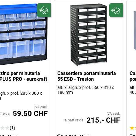
ino per minuteria
Cassettiera portaminuteria
Ca
PLUS PRO - eurokraft
55 ESD - Treston
po
alt. x largh. x prof. 550 x 310 x
alt
180 mm
400
argh. x prof. 285 x 300 x
m
IVA escl.
59.50 CHF
tire da
IVA escl.
215.- CHF
a partire da
(1)