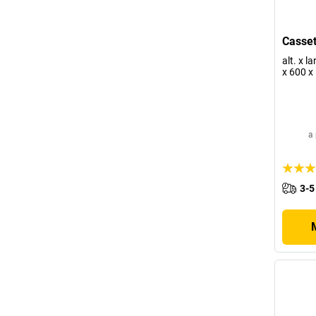
Casset
alt. x l
x 600 
a 
3-5