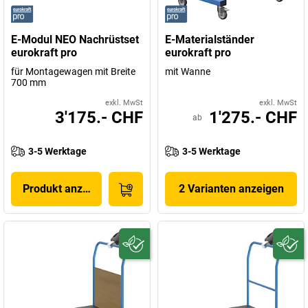
E-Modul NEO Nachrüstset
E-Materialständer
eurokraft pro
eurokraft pro
für Montagewagen mit Breite
mit Wanne
700 mm
exkl. MwSt
exkl. MwSt
3'175.- CHF
1'275.- CHF
ab
3-5 Werktage
3-5 Werktage
Produkt anzeigen
2 Varianten anzeigen