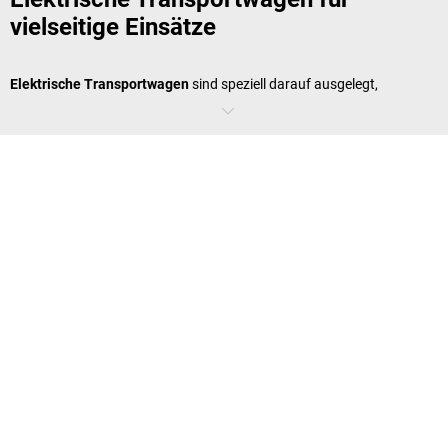
vielseitige Einsätze
Elektrische Transportwagen
sind speziell darauf ausgelegt,
Arbeitsabläufe in unterschiedlichsten Umgebungen zu erleichtern. Sie
kommen in Lagerhallen, Produktionsstätten, Außenbereichen oder
Verkaufsräumen zum Einsatz und bieten eine praktische Lösung für
den Transport schwerer Güter. Besonders dort, wo schwere Lasten
regelmäßig bewegt werden müssen, erhöhen sie die Effizienz und
reduzieren körperliche Belastungen.
Welche Vorteile bietet ein elektrischer
Transportwagen?
Ein
elektrischer Transportwagen
bietet eine kraftvolle Unterstützung
bei der Bewegung schwerer Lasten. Dank leistungsstarker Akkus und
intelligenter Steuerung können selbst ungeübte Nutzer große
Gewichte sicher und einfach bewegen. Die Modelle sind oft mit