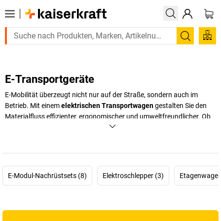
Suchen
E-Transportgeräte
E-Mobilität überzeugt nicht nur auf der Straße, sondern auch im
Betrieb. Mit einem
elektrischen Transportwagen
gestalten Sie den
Materialfluss effizienter, ergonomischer und umweltfreundlicher. Ob
für schwere Lasten in Lagerhallen, die Belieferung von
Verkaufsräumen oder das Handling in Werkstätten – elektrische
Transportgeräte sind unverzichtbare Helfer in der modernen
Betriebslogistik. Neben elektrischen Transportwagen bieten wir Ihnen
spezialisierte Lösungen wie
elektrische Treppensteiger,
E-Modul-Nachrüstsets (8)
Elektroschlepper (3)
Etagenwagen 
Plattformwagen
oder
Kastenwagen
, die genau auf Ihre
Anforderungen zugeschnitten sind. Eine elektrische Sackkarre für
Treppen ergänzt das Sortiment perfekt und ermöglicht den sicheren
Transport auch in engen oder steilen Bereichen. Profitieren Sie von