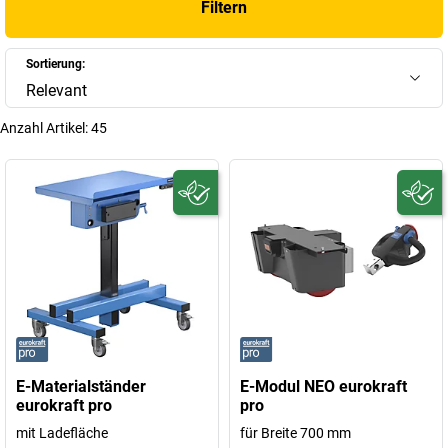
Filtern
innovativer Technik, die nicht nur Zeit und Kraft spart, sondern auch
die Gesundheit Ihrer Mitarbeiter schützt und Prozesse optimiert.
Sortierung:
+
Mehr anzeigen
Relevant
Anzahl Artikel:
45
E-Materialständer
E-Modul NEO eurokraft
eurokraft pro
pro
mit Ladefläche
für Breite 700 mm