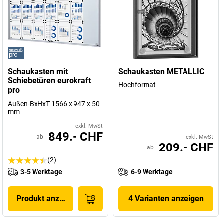
Schaukasten mit
Schaukasten METALLIC
Schiebetüren eurokraft
Hochformat
pro
Außen-BxHxT 1566 x 947 x 50
mm
exkl. MwSt
849.- CHF
ab
exkl. MwSt
209.- CHF
ab
(2)
3-5 Werktage
6-9 Werktage
Produkt anzeigen
4 Varianten anzeigen