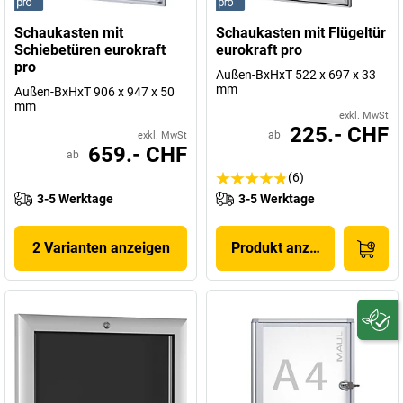
Schaukasten mit
Schaukasten mit Flügeltür
Schiebetüren eurokraft
eurokraft pro
pro
Außen-BxHxT 522 x 697 x 33
mm
Außen-BxHxT 906 x 947 x 50
mm
exkl. MwSt
225.- CHF
ab
exkl. MwSt
659.- CHF
ab
(6)
3-5 Werktage
3-5 Werktage
2 Varianten anzeigen
Produkt anzeigen