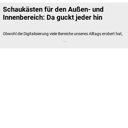
Schaukästen für den Außen- und
Innenbereich: Da guckt jeder hin
Obwohl die Digitalisierung viele Bereiche unseres Alltags erobert hat,
bleibt der analoge Schaukasten unersetzlich, wenn es darum geht,
Informationen für Mitarbeiter und Besucher sichtbar zu machen. Ein
Schaukasten für den Außenbereich
ist besonders geeignet, um auch
außerhalb des Gebäudes dauerhaft Informationen bereitzustellen,
während Schaukästen für Innen optimal in Pausenräumen oder
Fluren genutzt werden kann. Hier sind sie gut sichtbar und helfen
dabei, dass jeder stets informiert bleibt.
Infokasten-Varianten und Sicherheit –
das passende Modell für Ihren Betrieb
Die Wahl des richtigen Infokastens hängt vom Einsatzort und