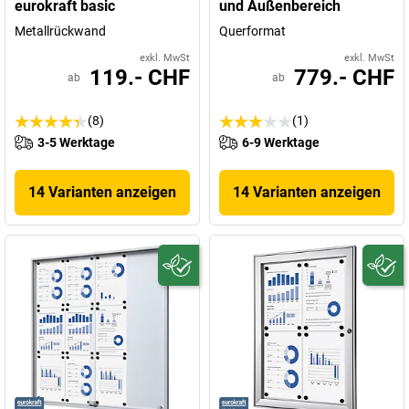
eurokraft basic
und Außenbereich
Metallrückwand
Querformat
exkl. MwSt
exkl. MwSt
119.- CHF
779.- CHF
ab
ab
(8)
(1)
3-5 Werktage
6-9 Werktage
14 Varianten anzeigen
14 Varianten anzeigen