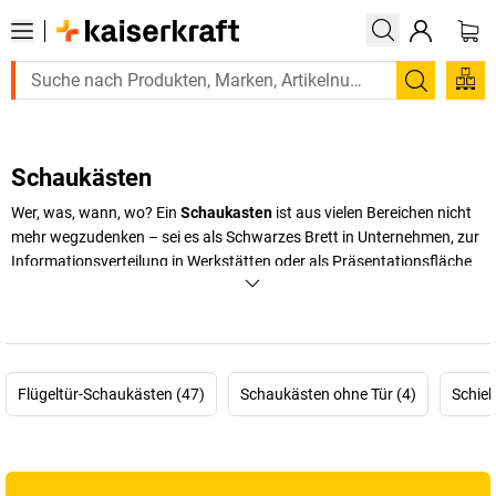
Suchen
Schaukästen
Wer, was, wann, wo? Ein
Schaukasten
ist aus vielen Bereichen nicht
mehr wegzudenken – sei es als Schwarzes Brett in Unternehmen, zur
Informationsverteilung in Werkstätten oder als Präsentationsfläche
vor Restaurants, Museen und Kinos. Überall dort, wo wichtige
Informationen dauerhaft sichtbar bleiben sollen, ist der Infokasten
die richtige Wahl. Bei Kaiserkraft finden Sie den passenden
Infokasten für den Innen- oder Außenbereich!
Flügeltür-Schaukästen (47)
Schaukästen ohne Tür (4)
Schieb
+
Mehr anzeigen