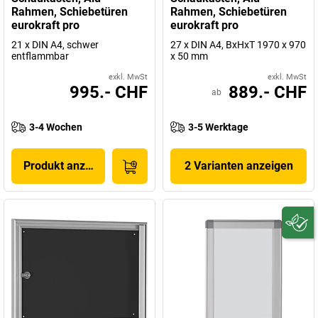
Rahmen, Schiebetüren
Rahmen, Schiebetüren
eurokraft pro
eurokraft pro
21 x DIN A4, schwer
27 x DIN A4, BxHxT 1970 x 970
entflammbar
x 50 mm
exkl. MwSt
exkl. MwSt
995.- CHF
889.- CHF
ab
3-4 Wochen
3-5 Werktage
Produkt anzeigen
2 Varianten anzeigen