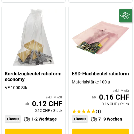
Kordelzugbeutel ratioform
ESD-Flachbeutel ratioform
economy
Materialstärke 100 µ
VE 1000 Stk
exkl. MwSt
0.16 CHF
ab
exkl. MwSt
0.12 CHF
ab
0.16 CHF
/
Stück
0.12 CHF
/
Stück
(1)
1-2 Werktage
7–9 Wochen
+Bonus
+Bonus