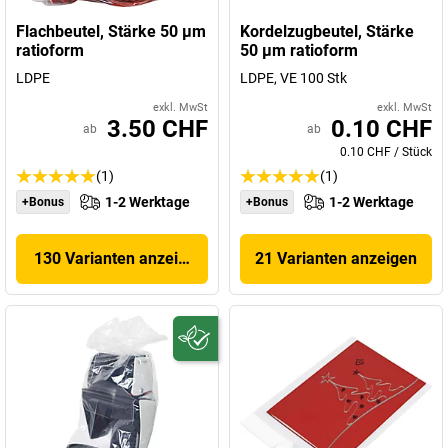
Flachbeutel, Stärke 50 µm
Kordelzugbeutel, Stärke
ratioform
50 µm ratioform
LDPE
LDPE, VE 100 Stk
exkl. MwSt
exkl. MwSt
3.50 CHF
0.10 CHF
ab
ab
0.10 CHF
/
Stück
(1)
(1)
1-2 Werktage
1-2 Werktage
+Bonus
+Bonus
130 Varianten anzeigen
21 Varianten anzeigen