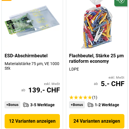
ESD-Abschirmbeutel
Flachbeutel, Stärke 25 µm
ratioform economy
Materialstärke 75 µm, VE 1000
Stk
LDPE
exkl. MwSt
5.- CHF
ab
exkl. MwSt
139.- CHF
ab
(1)
3-5 Werktage
1-2 Werktage
+Bonus
+Bonus
12 Varianten anzeigen
24 Varianten anzeigen