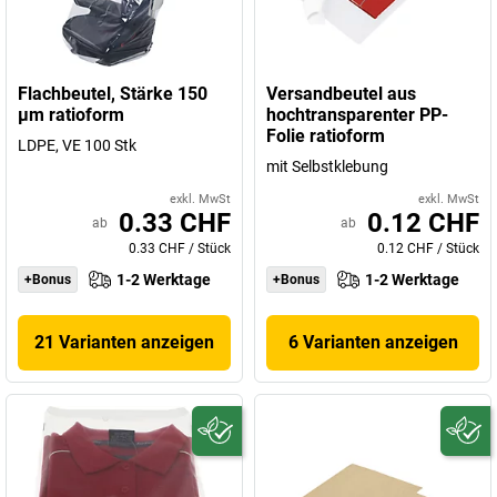
Flachbeutel, Stärke 150
Versandbeutel aus
µm ratioform
hochtransparenter PP-
Folie ratioform
LDPE, VE 100 Stk
mit Selbstklebung
exkl. MwSt
exkl. MwSt
0.33 CHF
0.12 CHF
ab
ab
0.33 CHF
/
Stück
0.12 CHF
/
Stück
1-2 Werktage
1-2 Werktage
+Bonus
+Bonus
21 Varianten anzeigen
6 Varianten anzeigen