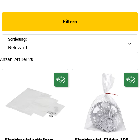
transparenter Materialien behalten Sie stets den Überblick über den
Inhalt. Entdecken Sie unsere robusten und langlebigen Flachbeutel,
die sich ideal für den täglichen Gebrauch in der Industrie, Werkstätten
Filtern
und Büros eignen.
+
Mehr anzeigen
Sortierung:
Relevant
Anzahl Artikel:
20