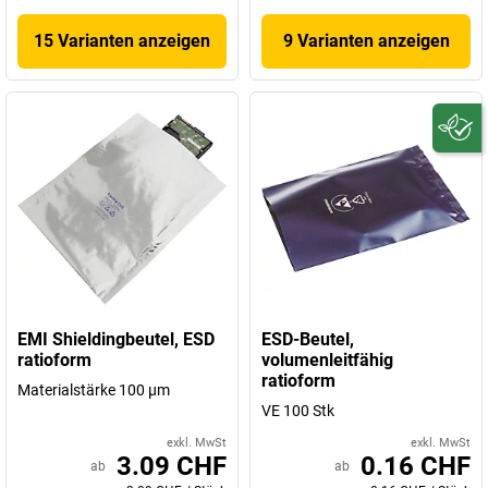
15 Varianten anzeigen
9 Varianten anzeigen
EMI Shieldingbeutel, ESD
ESD-Beutel,
ratioform
volumenleitfähig
ratioform
Materialstärke 100 µm
VE 100 Stk
exkl. MwSt
exkl. MwSt
3.09 CHF
0.16 CHF
ab
ab