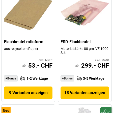
Flachbeutel ratioform
ESD-Flachbeutel
aus recyceltem Papier
Materialstärke 80 µm, VE 1000
Stk
exkl. MwSt
exkl. MwSt
53.- CHF
299.- CHF
ab
ab
1-2 Werktage
3-5 Werktage
+Bonus
+Bonus
9 Varianten anzeigen
18 Varianten anzeigen
Neu