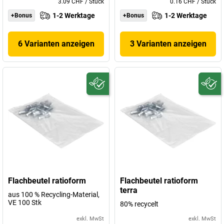
3.09 CHF
/
Stück
0.16 CHF
/
Stück
1-2 Werktage
1-2 Werktage
+Bonus
+Bonus
6 Varianten anzeigen
3 Varianten anzeigen
Flachbeutel ratioform
Flachbeutel ratioform
terra
aus 100 % Recycling-Material,
VE 100 Stk
80% recycelt
exkl. MwSt
exkl. MwSt