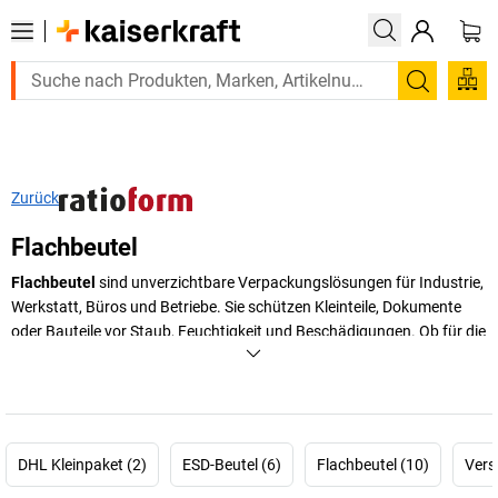
Suchen
Zurück
Flachbeutel
Flachbeutel
sind unverzichtbare Verpackungslösungen für Industrie,
Werkstatt, Büros und Betriebe. Sie schützen Kleinteile, Dokumente
oder Bauteile vor Staub, Feuchtigkeit und Beschädigungen. Ob für die
Lagerung oder den Versand – Flachbeutel passen sich flexibel an
unterschiedlichste Anforderungen an. Bei
kaiserkraft
finden Sie eine
große Auswahl an hochwertigen PE Flachbeuteln, die sich für
zahlreiche Anwendungen eignen. Durch ihre vielseitigen
Eigenschaften bieten sie eine sichere und effiziente
DHL Kleinpaket (2)
ESD-Beutel (6)
Flachbeutel (10)
Vers
Verpackungslösung für unterschiedlichste Produkte. Dank