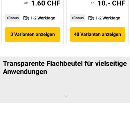
1.60 CHF
10.- CHF
ab
ab
1-2 Werktage
1-2 Werktage
+Bonus
+Bonus
3 Varianten anzeigen
48 Varianten anzeigen
Transparente Flachbeutel für vielseitige
Anwendungen
Transparente Flachbeutel
bieten eine optimale Möglichkeit, Waren
übersichtlich zu lagern oder sicher zu versenden. In
Produktionsbetrieben und Werkstätten erleichtern sie die
Organisation von Kleinteilen. In Büros kommen sie zur Aufbewahrung
wichtiger Dokumente zum Einsatz.