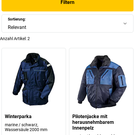
Filtern
Funktionalität und Qualität auf höchstem Niveau!
+
Mehr anzeigen
Sortierung:
Relevant
Anzahl Artikel:
2
Winterparka
Pilotenjacke mit
herausnehmbarem
marine / schwarz,
Innenpelz
Wassersäule 2000 mm