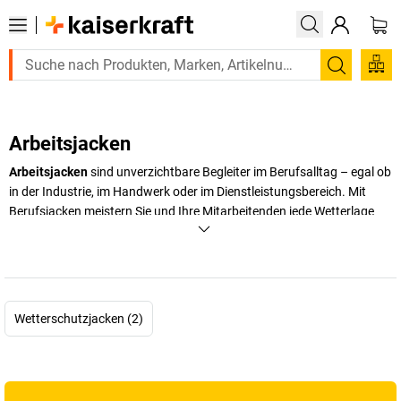
Suchen
Arbeitsjacken
Arbeitsjacken
sind unverzichtbare Begleiter im Berufsalltag – egal ob
in der Industrie, im Handwerk oder im Dienstleistungsbereich. Mit
Berufsjacken meistern Sie und Ihre Mitarbeitenden jede Wetterlage
und profitieren von Tragekomfort und Sicherheit. Ob für den Winter,
die Übergangszeit oder den Sommer: Unsere Auswahl an
hochwertigen Arbeitsjacken überzeugt durch robuste Materialien,
optimale Passform und durchdachte Details. Sie schützen nicht nur
vor Wind und Wetter, sondern unterstützen Sie mit durchdachten
Wetterschutzjacken (2)
Funktionen wie Taschen und Reflektoren auch bei körperlicher Arbeit.
Entdecken Sie Modelle, die nicht nur praktisch, sondern auch
langlebig sind und in jeder Arbeitssituation für einen professionellen
Auftritt sorgen. Testen Sie jetzt unsere Jacken und erleben Sie