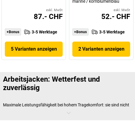
marine / kornblumenblau
exkl. MwSt
exkl. MwSt
87.- CHF
52.- CHF
3-5 Werktage
3-5 Werktage
+Bonus
+Bonus
5 Varianten anzeigen
2 Varianten anzeigen
Arbeitsjacken: Wetterfest und
zuverlässig
Maximale Leistungsfähigkeit bei hohem Tragekomfort: sie sind nicht
nur im Freien eines der wichtigsten Elemente guter
Arbeitskleidung
.
Ob Regen, Wind oder klirrende Kälte - sie schützen zuverlässig vor den
Elementen und machen den Arbeitstag angenehmer.