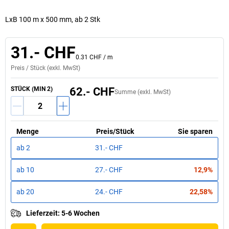
LxB 100 m x 500 mm, ab 2 Stk
31.- CHF
0.31 CHF
/
m
Preis /
Stück
(exkl. MwSt)
STÜCK (MIN 2)
62.- CHF
Summe (exkl. MwSt)
Menge
Preis
/
Stück
Sie sparen
ab
2
31.- CHF
ab
10
27.- CHF
12,9%
ab
20
24.- CHF
22,58%
Lieferzeit
:
5-6 Wochen