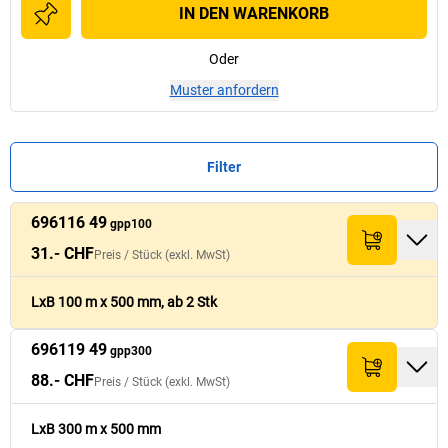
IN DEN WARENKORB
Oder
Muster anfordern
Filter
696116 49
Preis /
Preis /
Stück
Stück
gpp100
Summe (exkl.
Summe (exkl.
Palettenmenge
Palettenmenge
Nr.
Nr.
Menge
Menge
Länge
Länge
[
[
m
m
]
]
(exkl. MwSt)
(exkl. MwSt)
MwSt)
MwSt)
[
[
Stück
Stück
]
]
31.- CHF
Preis /
Stück
(exkl. MwSt)
696116 49
31.- CHF
100
120
62.- CHF
LxB 100 m x 500 mm, ab 2 Stk
gpp100
696119 49
696119 49
88.- CHF
gpp300
300
60
88.- CHF
gpp300
88.- CHF
Preis /
Stück
(exkl. MwSt)
LxB 300 m x 500 mm