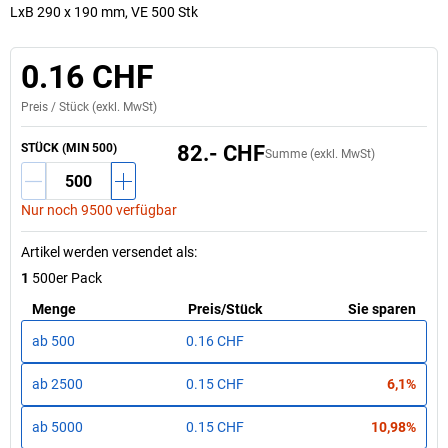
LxB 290 x 190 mm, VE 500 Stk
0.16 CHF
Preis /
Stück
(exkl. MwSt)
STÜCK (MIN 500)
82.- CHF
Summe (exkl. MwSt)
Nur noch 9500 verfügbar
Artikel werden versendet als
:
1
500er Pack
Menge
Preis
/
Stück
Sie sparen
ab
500
0.16 CHF
ab
2500
0.15 CHF
6,1%
ab
5000
0.15 CHF
10,98%