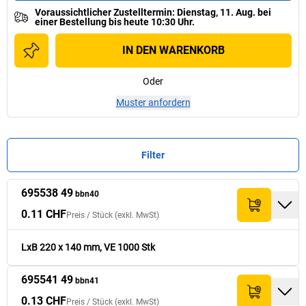
Voraussichtlicher Zustelltermin
:
Dienstag, 11. Aug.
bei
einer
Bestellung bis heute 10:30 Uhr.
IN DEN WARENKORB
Oder
Muster anfordern
Filter
695538 49
Preis /
Preis /
Stück
Stück
bbn40
Summe (exkl.
Summe (exkl.
Nr.
Nr.
Menge
Menge
VE
VE
[
[
Stück
Stück
]
]
Breite
Breite
[
[
mm
mm
]
]
Lä
Lä
(exkl. MwSt)
(exkl. MwSt)
MwSt)
MwSt)
0.11 CHF
Preis /
Stück
(exkl. MwSt)
0.11 CHF
695538 49
1’000
140
109.- CHF
bbn40
LxB 220 x 140 mm, VE 1000 Stk
695541 49
0.13 CHF
bbn41
695541 49
1’000
165
129.- CHF
bbn41
0.13 CHF
Preis /
Stück
(exkl. MwSt)