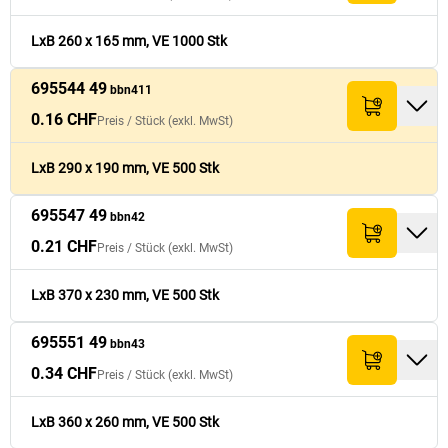
695544 49
0.16 CHF
500
190
82.- CHF
bbn411
LxB 260 x 165 mm, VE 1000 Stk
0.21 CHF
695547 49
500
230
105.- CHF
695544 49
bbn42
bbn411
0.16 CHF
Preis /
Stück
(exkl. MwSt)
0.34 CHF
695551 49
500
260
169.- CHF
bbn43
LxB 290 x 190 mm, VE 500 Stk
695547 49
bbn42
0.21 CHF
Preis /
Stück
(exkl. MwSt)
LxB 370 x 230 mm, VE 500 Stk
695551 49
bbn43
0.34 CHF
Preis /
Stück
(exkl. MwSt)
LxB 360 x 260 mm, VE 500 Stk