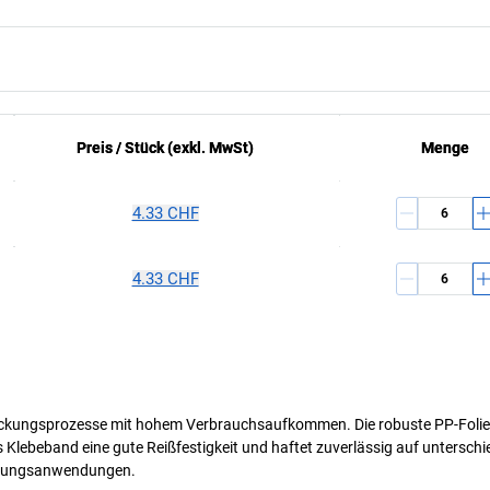
Preis /
Preis /
Stück
Stück
(exkl. MwSt)
(exkl. MwSt)
Menge
Menge
4.33 CHF
4.33 CHF
packungsprozesse mit hohem Verbrauchsaufkommen. Die robuste PP-Folienq
s Klebeband eine gute Reißfestigkeit und haftet zuverlässig auf untersc
ackungsanwendungen.