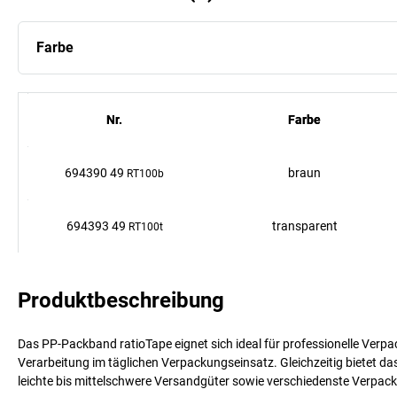
Farbe
Nr.
Nr.
Farbe
Farbe
694390 49
braun
RT100b
694393 49
transparent
RT100t
Produktbeschreibung
Das PP-Packband ratioTape eignet sich ideal für professionelle Ver
Verarbeitung im täglichen Verpackungseinsatz. Gleichzeitig bietet da
leichte bis mittelschwere Versandgüter sowie verschiedenste Verp