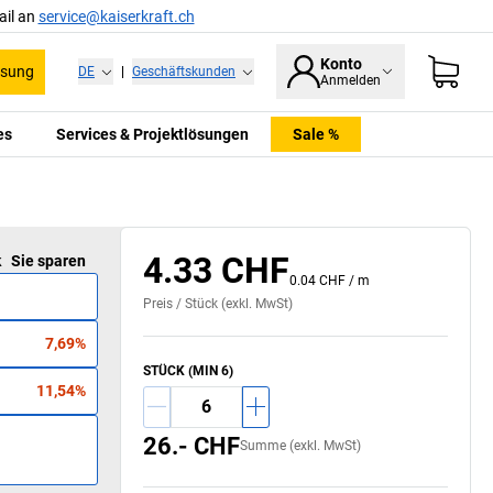
ail an
service@kaiserkraft.ch
Konto
ssung
DE
|
Geschäftskunden
Anmelden
es
Services & Projektlösungen
Sale %
4.33 CHF
k
Sie sparen
0.04 CHF
/
m
Preis /
Stück
(exkl. MwSt)
7,69%
STÜCK (MIN 6)
11,54%
26.- CHF
Summe (exkl. MwSt)