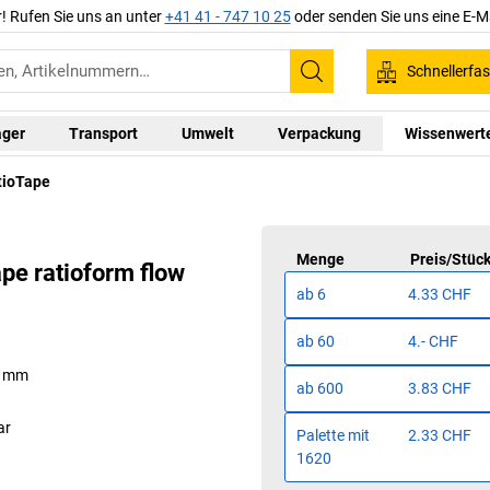
r! Rufen Sie uns an unter
+41 41 - 747 10 25
oder senden Sie uns eine E-M
Schnellerfa
Suchen
ager
Transport
Umwelt
Verpackung
Wissenwert
tioTape
Menge
Preis
/
Stüc
pe ratioform flow
ab
6
4.33 CHF
ab
60
4.- CHF
50 mm
ab
600
3.83 CHF
ar
Palette mit
2.33 CHF
1620