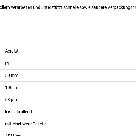
lern verarbeiten und unterstützt schnelle sowie saubere Verpackungspro
Acrylat
PP
50
mm
100
m
53
µm
leise abrollend
mittelschwere Pakete
45
N/cm