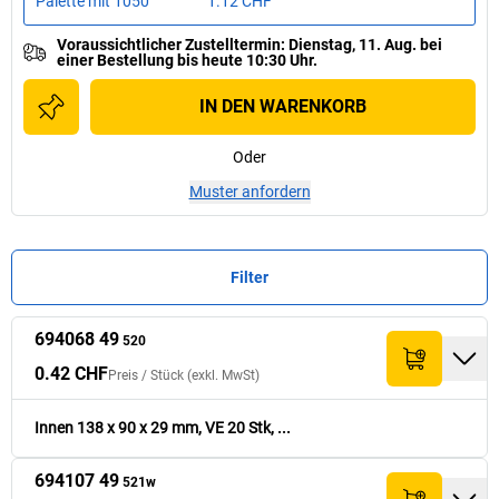
Palette mit
1050
1.12 CHF
Voraussichtlicher Zustelltermin
:
Dienstag, 11. Aug.
bei
einer
Bestellung bis heute 10:30 Uhr.
IN DEN WARENKORB
Oder
Muster anfordern
Filter
694068 49
Preis /
Preis /
Stück
Stück
520
Summe (exkl.
Summe (exkl.
Nr.
Nr.
Menge
Menge
L x B x H (mm)
L x B x H (mm)
VE
VE
[
[
Stück
Stück
]
]
(exkl. MwSt)
(exkl. MwSt)
MwSt)
MwSt)
0.42 CHF
Preis /
Stück
(exkl. MwSt)
0.42 CHF
694068 49
138
x
90
x
29
20
42.50 CHF
520
Innen 138 x 90 x 29 mm, VE 20 Stk, ...
694107 49
0.44 CHF
521w
694107 49
155
x
110
x
45
20
44.- CHF
521w