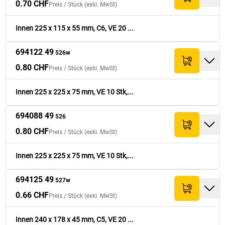
0.70 CHF
Preis /
Stück
(exkl. MwSt)
1.20 CHF
694131 49
344
x
236
x
70
10
48.- CHF
529w
Innen 225 x 115 x 55 mm, C6, VE 20 ...
694122 49
526w
1.10 CHF
694100 49
344
x
236
x
70
10
44.- CHF
529
0.80 CHF
Preis /
Stück
(exkl. MwSt)
1.20 CHF
694134 49
430
x
310
x
70
5
30.- CHF
530w
Innen 225 x 225 x 75 mm, VE 10 Stk,...
694088 49
1.10 CHF
694104 49
430
x
310
x
70
5
27.50 CHF
530
526
0.80 CHF
Preis /
Stück
(exkl. MwSt)
Innen 225 x 225 x 75 mm, VE 10 Stk,...
694125 49
527w
0.66 CHF
Preis /
Stück
(exkl. MwSt)
Innen 240 x 178 x 45 mm, C5, VE 20 ...