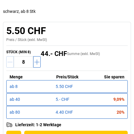
schwarz, ab 8 Stk
5.50 CHF
Preis /
Stück
(exkl. MwSt)
STÜCK
(MIN
8
)
44.- CHF
Summe (exkl. MwSt)
Menge
Preis
/
Stück
Sie sparen
ab
8
5.50 CHF
ab
40
5.- CHF
9,09%
ab
80
4.40 CHF
20%
Lieferzeit
:
1-2 Werktage