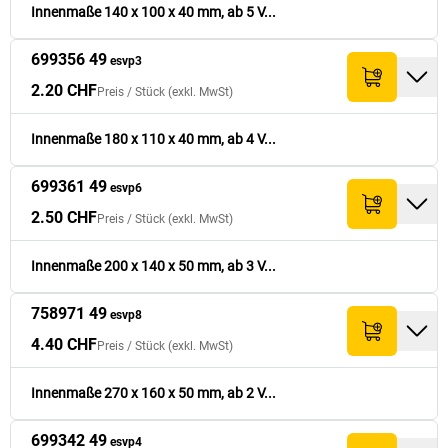
Innenmaße 140 x 100 x 40 mm, ab 5 V...
2.50 CHF
699361 49
200
x
140
x
50
185 x 125 x 35
37.50 CHF
699356 49
esvp6
esvp3
2.20 CHF
Preis /
Stück
(exkl. MwSt)
4.40 CHF
758971 49
270
x
160
x
50
255 x 145 x 35
44.- CHF
esvp8
Innenmaße 180 x 110 x 40 mm, ab 4 V...
2.60 CHF
699342 49
180
x
110
x
60
165 x 95 x 45
39.- CHF
esvp4
699361 49
esvp6
2.50 CHF
Preis /
Stück
(exkl. MwSt)
3.20 CHF
699368 49
250
x
150
x
70
235 x 135 x 55
32.- CHF
esvp7
Innenmaße 200 x 140 x 50 mm, ab 3 V...
7.- CHF
699372 49
300
x
200
x
80
275 x 175 x 55
35.- CHF
esvp9
758971 49
esvp8
4.40 CHF
Preis /
Stück
(exkl. MwSt)
Innenmaße 270 x 160 x 50 mm, ab 2 V...
699342 49
esvp4