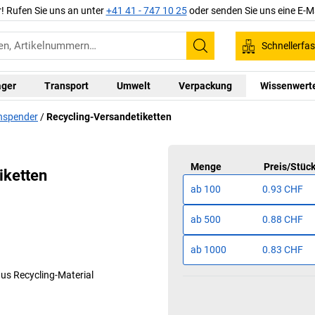
r! Rufen Sie uns an unter
+41 41 - 747 10 25
oder senden Sie uns eine E-M
Schnellerfa
Suchen
ager
Transport
Umwelt
Verpackung
Wissenwert
enspender
Recycling-Versandetiketten
Menge
Preis
/
Stüc
iketten
ab
100
0.93 CHF
ab
500
0.88 CHF
ab
1000
0.83 CHF
us Recycling-Material