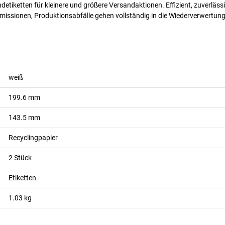
ndetiketten für kleinere und größere Versandaktionen. Effizient, zuverlä
Emissionen, Produktionsabfälle gehen vollständig in die Wiederverwertung
weiß
199.6
mm
143.5
mm
Recyclingpapier
2
Stück
Etiketten
1.03
kg