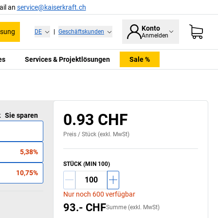
ail an
service@kaiserkraft.ch
Konto
ssung
DE
|
Geschäftskunden
Anmelden
es
Services & Projektlösungen
Sale %
0.93 CHF
k
Sie sparen
Preis /
Stück
(exkl. MwSt)
5,38%
STÜCK (MIN 100)
10,75%
Nur noch 600 verfügbar
93.- CHF
Summe (exkl. MwSt)