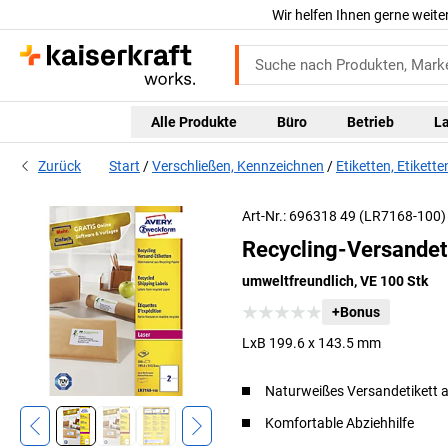
Wir helfen Ihnen gerne weite
Alle Produkte
Büro
Betrieb
L
Zurück
Start
Verschließen, Kennzeichnen
Etiketten, Etikett
Art-Nr.: 696318 49 (LR7168-100)
Recycling-Versandet
umweltfreundlich, VE 100 Stk
+Bonus
LxB 199.6 x 143.5 mm
Naturweißes Versandetikett a
Komfortable Abziehhilfe