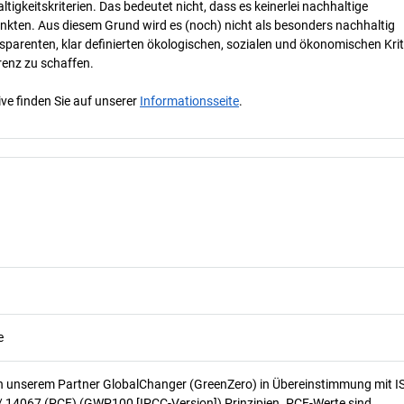
tigkeitskriterien. Das bedeutet nicht, dass es keinerlei nachhaltige
nkten. Aus diesem Grund wird es (noch) nicht als besonders nachhaltig
parenten, klar definierten ökologischen, sozialen und ökonomischen Krit
renz zu schaffen.
ve finden Sie auf unserer
Informationsseite
.
e
n unserem Partner GlobalChanger (GreenZero) in Übereinstimmung mit I
/ 14067 (PCF) (GWP100 [IPCC-Version]) Prinzipien. PCF-Werte sind