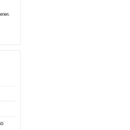
erien.
SO