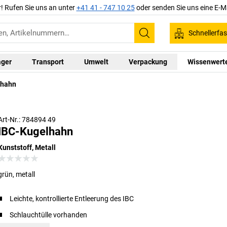
r! Rufen Sie uns an unter
+41 41 - 747 10 25
oder senden Sie uns eine E-M
Schnellerfa
Suchen
ager
Transport
Umwelt
Verpackung
Wissenwert
lhahn
Art-Nr.: 784894 49
IBC-Kugelhahn
Kunststoff, Metall
grün, metall
Leichte, kontrollierte Entleerung des IBC
Schlauchtülle vorhanden