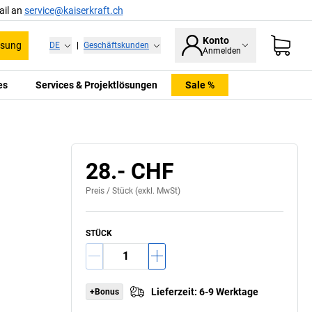
ail an
service@kaiserkraft.ch
Konto
ssung
DE
|
Geschäftskunden
Anmelden
es
Services & Projektlösungen
Sale %
28.- CHF
Preis /
Stück
(exkl. MwSt)
STÜCK
Lieferzeit
:
6-9 Werktage
+Bonus