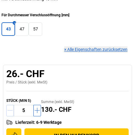
Für Durchmesser Verschlussöffnung
[
mm
]
43
47
57
×
Alle Eigenschaften zurücksetzen
26.- CHF
Preis /
Stück
(exkl. MwSt)
STÜCK
(MIN
5
)
Summe (exkl. MwSt)
130.- CHF
Lieferzeit
:
6-9 Werktage