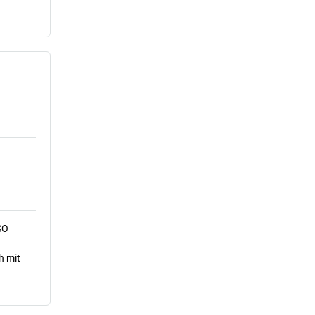
SO
h mit