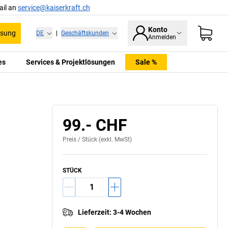
ail an
service@kaiserkraft.ch
Konto
ssung
DE
|
Geschäftskunden
Anmelden
es
Services & Projektlösungen
Sale %
99.- CHF
Preis /
Stück
(exkl. MwSt)
STÜCK
Lieferzeit
:
3-4 Wochen