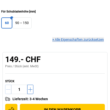
Für Schubladenhöhe
[
mm
]
60
90 – 150
×
Alle Eigenschaften zurücksetzen
149.- CHF
Preis /
Stück
(exkl. MwSt)
STÜCK
Lieferzeit
:
3-4 Wochen
IN DEN WARENKORB