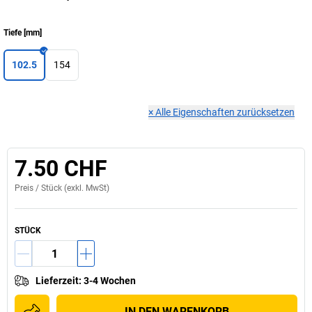
Tiefe
[
mm
]
102.5
154
×
Alle Eigenschaften zurücksetzen
7.50 CHF
Preis /
Stück
(exkl. MwSt)
STÜCK
Lieferzeit
:
3-4 Wochen
IN DEN WARENKORB