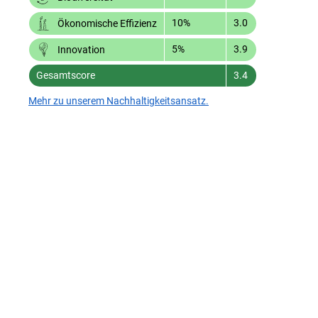
10%
3.0
Ökonomische Effizienz
5%
3.9
Innovation
Gesamtscore
3.4
Mehr zu unserem Nachhaltigkeitsansatz.