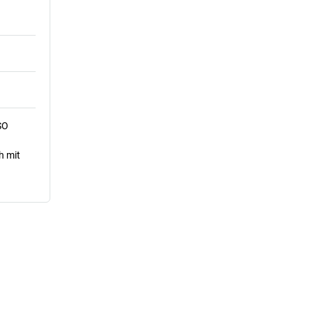
SO
h mit