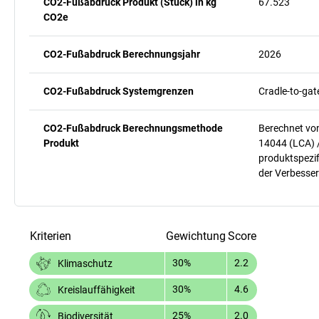
CO2-Fußabdruck Produkt (Stück) in kg
67.523
CO2e
CO2-Fußabdruck Berechnungsjahr
2026
CO2-Fußabdruck Systemgrenzen
Cradle-to-gat
CO2-Fußabdruck Berechnungsmethode
Berechnet vo
Produkt
14044 (LCA) 
produktspezif
der Verbesser
Kriterien
Gewichtung
Score
30%
2.2
Klimaschutz
30%
4.6
Kreislauffähigkeit
25%
2.0
Biodiversität