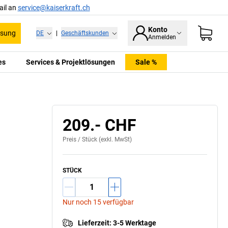
ail an
service@kaiserkraft.ch
Konto
ssung
DE
|
Geschäftskunden
Anmelden
es
Services & Projektlösungen
Sale %
209.- CHF
Preis /
Stück
(exkl. MwSt)
STÜCK
Nur noch 15 verfügbar
Lieferzeit
:
3-5 Werktage