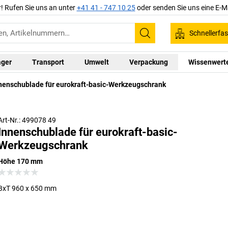
r! Rufen Sie uns an unter
+41 41 - 747 10 25
oder senden Sie uns eine E-M
Schnellerfa
Suchen
ager
Transport
Umwelt
Verpackung
Wissenwert
nenschublade für eurokraft-basic-Werkzeugschrank
Art-Nr.: 499078 49
Innenschublade für eurokraft-basic-
Werkzeugschrank
Höhe 170 mm
BxT 960 x 650 mm