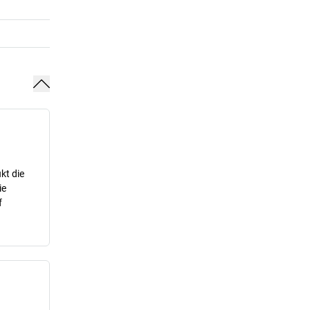
kt die
ie
f