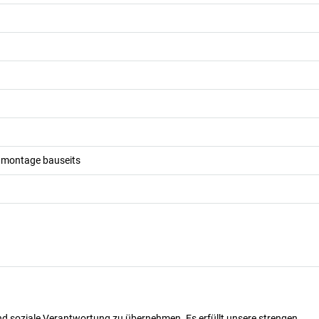
dmontage bauseits
nd soziale Verantwortung zu übernehmen. Es erfüllt unsere strengen