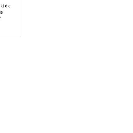
kt die
ie
f