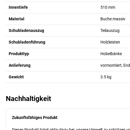
Innentiefe
510
mm
Material
Buche massiv
Schubladenauszug
Teilauszug
Schubladenführung
Holzleisten
Produkttyp
Hobelbänke
Anlieferung
vormontiert, En
Gewicht
3.5
kg
Nachhaltigkeit
Zukunftsfähiges Produkt
Dieses Produkt trägt aktiv dazu bei, unsere Umwelt zu schützen u