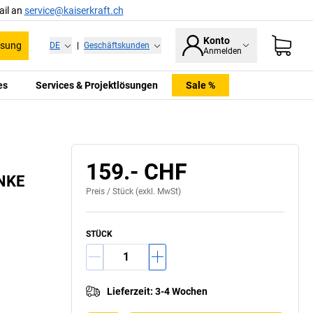
ail an
service@kaiserkraft.ch
Konto
ssung
DE
|
Geschäftskunden
Anmelden
es
Services & Projektlösungen
Sale %
159.- CHF
ANKE
Preis /
Stück
(exkl. MwSt)
STÜCK
Lieferzeit
:
3-4 Wochen