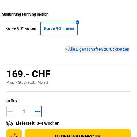
Ausführung Führung seitlich
Kurve 90° außen
Kurve 90° innen
×
Alle Eigenschaften zurücksetzen
169.- CHF
Preis /
Stück
(exkl. MwSt)
STÜCK
Lieferzeit
:
3-4 Wochen
IN DEN WARENKORB