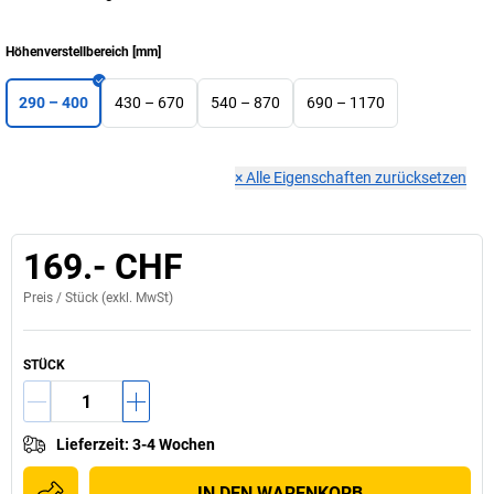
Höhenverstellbereich
[
mm
]
290 – 400
430 – 670
540 – 870
690 – 1170
×
Alle Eigenschaften zurücksetzen
169.- CHF
Preis /
Stück
(exkl. MwSt)
STÜCK
Lieferzeit
:
3-4 Wochen
IN DEN WARENKORB