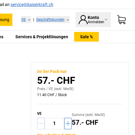
ail an
service@kaiserkraft.ch
Konto
ssung
DE
|
Geschäftskunden
Anmelden
es
Services & Projektlösungen
Sale %
im 5er Pack nur
57.- CHF
Preis /
VE
(exkl. MwSt)
11.40 CHF
/
Stück
VE
Summe (exkl. MwSt)
57.- CHF