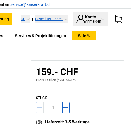
ail an
service@kaiserkraft.ch
Konto
ssung
DE
|
Geschäftskunden
Anmelden
es
Services & Projektlösungen
Sale %
159.- CHF
Preis /
Stück
(exkl. MwSt)
STÜCK
Lieferzeit
:
3-5 Werktage