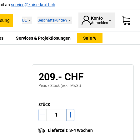
ail an
service@kaiserkraft.ch
Konto
ssung
DE
|
Geschäftskunden
Anmelden
es
Services & Projektlösungen
Sale %
209.- CHF
Preis /
Stück
(exkl. MwSt)
STÜCK
Lieferzeit
:
3-4 Wochen