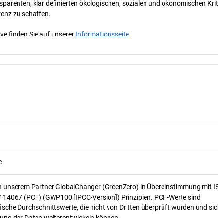
parenten, klar definierten ökologischen, sozialen und ökonomischen Krit
renz zu schaffen.
ve finden Sie auf unserer
Informationsseite
.
e
n unserem Partner GlobalChanger (GreenZero) in Übereinstimmung mit I
/ 14067 (PCF) (GWP100 [IPCC-Version]) Prinzipien. PCF-Werte sind
ische Durchschnittswerte, die nicht von Dritten überprüft wurden und sic
ung der Daten weiterentwickeln können.