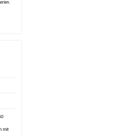
erien.
SO
h mit