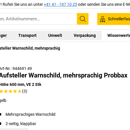
r! Rufen Sie uns an unter
+41 41 - 747 10 25
oder senden Sie uns eine E-M
Schnellerfa
Suchen
ager
Transport
Umwelt
Verpackung
Wissenwert
steller Warnschild, mehrsprachig
Art-Nr.: 944691 49
Aufsteller Warnschild, mehrsprachig Probbax
Höhe 600 mm, VE 2 Stk
(3)
gelb
Mehrsprachiges Warnschild
2-seitig, klappbar