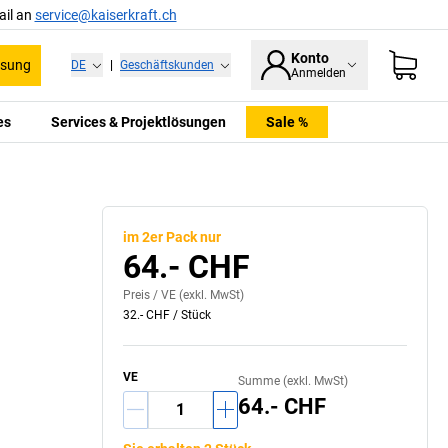
ail an
service@kaiserkraft.ch
Konto
ssung
DE
|
Geschäftskunden
Anmelden
es
Services & Projektlösungen
Sale %
im 2er Pack nur
64.- CHF
Preis /
VE
(exkl. MwSt)
32.- CHF
/
Stück
VE
Summe (exkl. MwSt)
64.- CHF