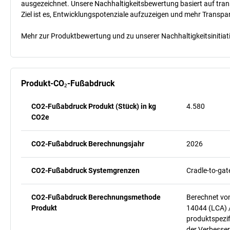
ausgezeichnet. Unsere Nachhaltigkeitsbewertung basiert auf trans
Ziel ist es, Entwicklungspotenziale aufzuzeigen und mehr Transpa
Mehr zur Produktbewertung und zu unserer Nachhaltigkeitsinitiati
Produkt-CO₂-Fußabdruck
CO2-Fußabdruck Produkt (Stück) in kg
4.580
CO2e
CO2-Fußabdruck Berechnungsjahr
2026
CO2-Fußabdruck Systemgrenzen
Cradle-to-gat
CO2-Fußabdruck Berechnungsmethode
Berechnet vo
Produkt
14044 (LCA) 
produktspezif
der Verbesser