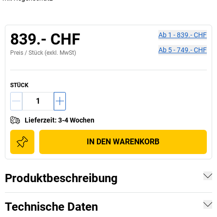
839.- CHF
Ab
1
-
839.- CHF
Ab
5
-
749.- CHF
Preis /
Stück
(exkl. MwSt)
STÜCK
Lieferzeit
:
3-4 Wochen
IN DEN WARENKORB
Produktbeschreibung
Technische Daten