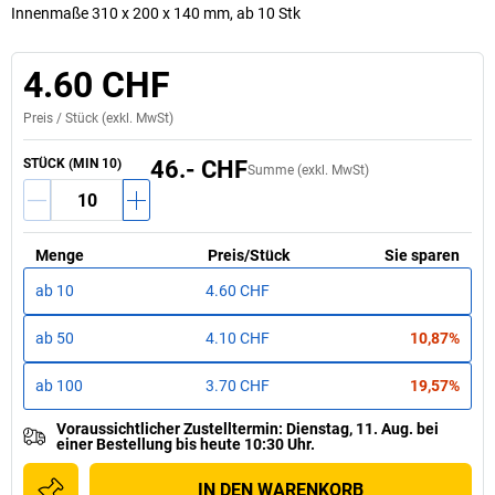
Innenmaße 310 x 200 x 140 mm, ab 10 Stk
4.60 CHF
Preis /
Stück
(exkl. MwSt)
STÜCK
(MIN
10
)
46.- CHF
Summe (exkl. MwSt)
Menge
Preis
/
Stück
Sie sparen
ab
10
4.60 CHF
ab
50
4.10 CHF
10,87%
ab
100
3.70 CHF
19,57%
Voraussichtlicher Zustelltermin
:
Dienstag, 11. Aug.
bei
einer
Bestellung bis heute 10:30 Uhr.
IN DEN WARENKORB