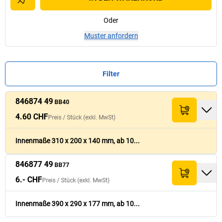
Oder
Muster anfordern
Filter
846874 49
Preis /
Preis /
Stück
Stück
BB40
Summe (exkl.
Summe (exkl.
Nr.
Nr.
Menge
Menge
L x B x H (mm)
L x B x H (mm)
Palettenmenge
Palettenmenge
(exkl. MwSt)
(exkl. MwSt)
MwSt)
MwSt)
4.60 CHF
Preis /
Stück
(exkl. MwSt)
4.60 CHF
846874 49
310
x
200
x
140
540
46.- CHF
BB40
Innenmaße 310 x 200 x 140 mm, ab 10...
846877 49
6.- CHF
BB77
846877 49
390
x
290
x
177
270
60.- CHF
BB77
6.- CHF
Preis /
Stück
(exkl. MwSt)
Innenmaße 390 x 290 x 177 mm, ab 10...