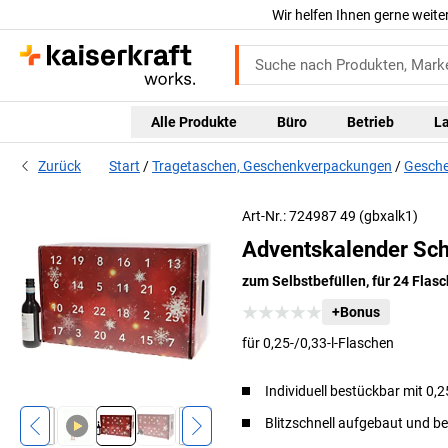
Wir helfen Ihnen gerne weite
Alle Produkte
Büro
Betrieb
L
Zurück
Start
Tragetaschen, Geschenkverpackungen
Gesche
v
Art-Nr.: 724987 49 (gbxalk1)
Adventskalender Sch
zum Selbstbefüllen, für 24 Flas
+Bonus
für 0,25-/0,33-l-Flaschen
Individuell bestückbar mit 0,2
Blitzschnell aufgebaut und b