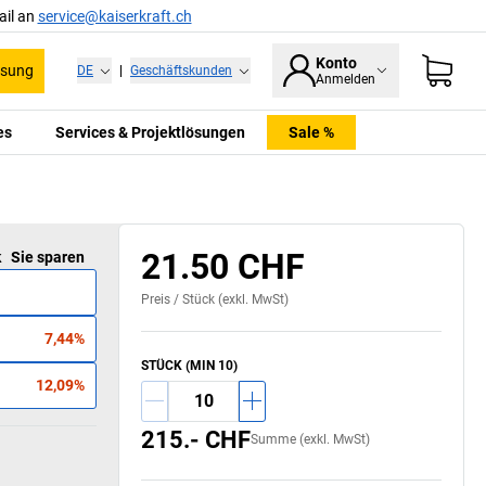
ail an
service@kaiserkraft.ch
Konto
ssung
DE
|
Geschäftskunden
Anmelden
es
Services & Projektlösungen
Sale %
Das Zeichen für
verantwortungsvolle
Waldwirtschaft.
21.50 CHF
k
Sie sparen
Preis /
Stück
(exkl. MwSt)
7,44%
STÜCK (MIN 10)
12,09%
215.- CHF
Summe (exkl. MwSt)