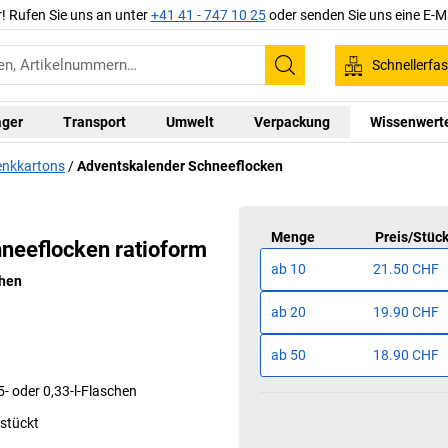
r! Rufen Sie uns an unter
+41 41 - 747 10 25
oder senden Sie uns eine E-M
Schnellerfa
Suchen
ager
Transport
Umwelt
Verpackung
Wissenwert
nkkartons
Adventskalender Schneeflocken
Das Zeichen für
erantwortungsvolle
Waldwirtschaft.
Menge
Preis
/
Stüc
neeflocken ratioform
ab
10
21.50 CHF
chen
ab
20
19.90 CHF
ab
50
18.90 CHF
5- oder 0,33-l-Flaschen
estückt