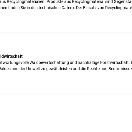
e aus Recyclingmaterialien. Produkte aus Recyclingmaterial sind Gegenstä
onen finden Sie in den technischen Daten). Der Einsatz von Recyclingmat
ldwirtschaft
antwortungsvolle Waldbewirtschaftung und nachhaltige Forstwirtschaft. F
 Waldes und der Umwelt zu gewährleisten und die Rechte und Bedürfnisse