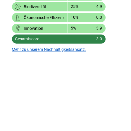
25%
4.9
Biodiversität
10%
0.0
Ökonomische Effizienz
5%
3.9
Innovation
Gesamtscore
3.0
Mehr zu unserem Nachhaltigkeitsansatz.