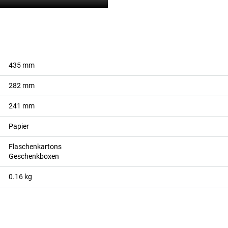
435
mm
282
mm
241
mm
Papier
Flaschenkartons
Geschenkboxen
0.16
kg