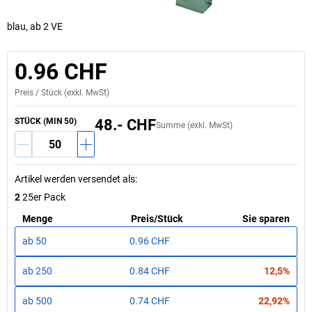
blau, ab 2 VE
0.96 CHF
Preis /
Stück
(exkl. MwSt)
STÜCK (MIN 50)
48.- CHF
Summe (exkl. MwSt)
Artikel werden versendet als
:
2
25er Pack
Menge
Preis
/
Stück
Sie sparen
ab
50
0.96 CHF
ab
250
0.84 CHF
12,5%
ab
500
0.74 CHF
22,92%