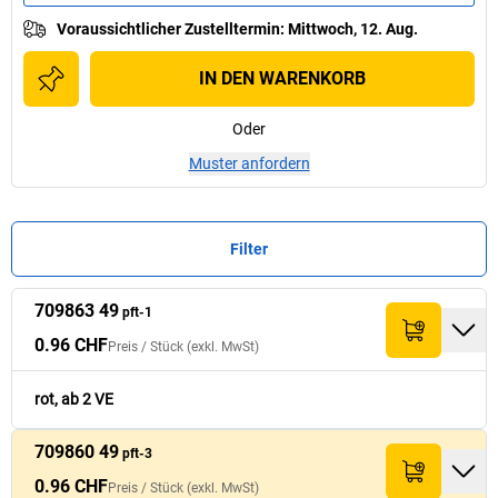
Voraussichtlicher Zustelltermin
:
Mittwoch, 12. Aug.
IN DEN WARENKORB
Oder
Muster anfordern
Filter
709863 49
Preis /
Preis /
Stück
Stück
pft-1
Summe (exkl.
Summe (exkl.
Nr.
Nr.
Menge
Menge
Farbe
Farbe
(exkl. MwSt)
(exkl. MwSt)
MwSt)
MwSt)
0.96 CHF
Preis /
Stück
(exkl. MwSt)
0.96 CHF
709863 49
rot
48.- CHF
pft-1
rot, ab 2 VE
709860 49
0.96 CHF
pft-3
709860 49
blau
48.- CHF
pft-3
0.96 CHF
Preis /
Stück
(exkl. MwSt)