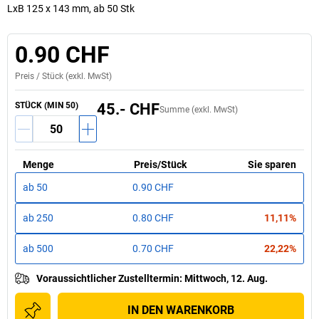
LxB 125 x 143 mm, ab 50 Stk
0.90 CHF
Preis /
Stück
(exkl. MwSt)
STÜCK
(MIN
50
)
45.- CHF
Summe (exkl. MwSt)
Menge
Preis
/
Stück
Sie sparen
ab
50
0.90 CHF
ab
250
0.80 CHF
11,11%
ab
500
0.70 CHF
22,22%
Voraussichtlicher Zustelltermin
:
Mittwoch, 12. Aug.
IN DEN WARENKORB