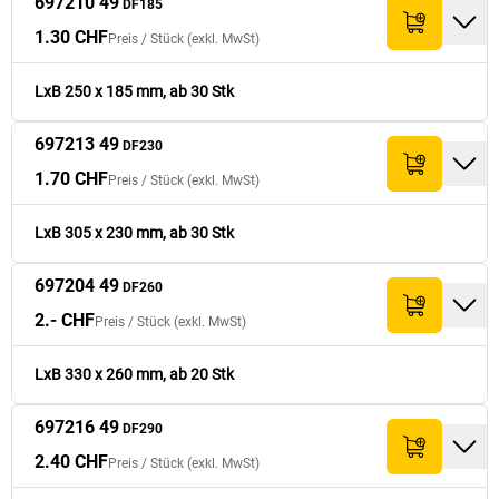
51.- CHF
697210 49
DF230
DF185
1.30 CHF
Preis /
Stück
(exkl. MwSt)
2.- CHF
697204 49
260
330
40.- CHF
DF260
LxB 250 x 185 mm, ab 30 Stk
2.40 CHF
697216 49
290
380
48.- CHF
DF290
697213 49
DF230
1.70 CHF
Preis /
Stück
(exkl. MwSt)
3.30 CHF
697219 49
320
455
39.60 CHF
DF320
LxB 305 x 230 mm, ab 30 Stk
697204 49
DF260
2.- CHF
Preis /
Stück
(exkl. MwSt)
LxB 330 x 260 mm, ab 20 Stk
697216 49
DF290
2.40 CHF
Preis /
Stück
(exkl. MwSt)