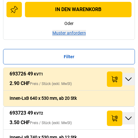
IN DEN WARENKORB
Oder
Muster anfordern
Filter
693726 49
Preis /
Preis /
Stück
Stück
KVT1
Summe (exkl.
Summe (exkl.
Nr.
Nr.
Menge
Menge
Innenlänge
Innenlänge
[
[
mm
mm
]
]
(exkl. MwSt)
(exkl. MwSt)
MwSt)
MwSt)
2.90 CHF
Preis /
Stück
(exkl. MwSt)
2.90 CHF
693726 49
640
58.- CHF
KVT1
Innen-LxB 640 x 530 mm, ab 20 Stk
693723 49
3.50 CHF
KVT2
693723 49
740
42.- CHF
KVT2
3.50 CHF
Preis /
Stück
(exkl. MwSt)
Innen-LxB 740 x 530 mm, ab 12 Stk