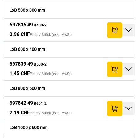
0.96 CHF
697836 49
400
600
96.- CHF
B400-2
LxB 500 x 300 mm
1.45 CHF
697839 49
500
800
145.- CHF
697836 49
B500-2
B400-2
0.96 CHF
Preis /
Stück
(exkl. MwSt)
2.19 CHF
697842 49
600
1’000
219.- CHF
B601-2
LxB 600 x 400 mm
2.49 CHF
697845 49
600
1’200
249.- CHF
B602-2
697839 49
B500-2
1.45 CHF
Preis /
Stück
(exkl. MwSt)
5.39 CHF
697827 49
1’000
1’500
539.- CHF
B111-2
LxB 800 x 500 mm
697842 49
B601-2
2.19 CHF
Preis /
Stück
(exkl. MwSt)
LxB 1000 x 600 mm