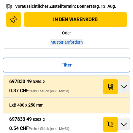
Voraussichtlicher Zustelltermin
:
Donnerstag, 13. Aug.
IN DEN WARENKORB
Oder
Muster anfordern
Filter
697830 49
Preis /
Preis /
Stück
Stück
B250-2
Summe (exkl.
Summe (exkl.
Pale
Pale
Nr.
Nr.
Menge
Menge
Breite
Breite
[
[
mm
mm
]
]
Länge
Länge
[
[
mm
mm
]
]
(exkl. MwSt)
(exkl. MwSt)
MwSt)
MwSt)
0.37 CHF
Preis /
Stück
(exkl. MwSt)
0.37 CHF
697830 49
250
400
37.- CHF
B250-2
LxB 400 x 250 mm
697833 49
0.54 CHF
B302-2
697833 49
300
500
54.- CHF
B302-2
0.54 CHF
Preis /
Stück
(exkl. MwSt)